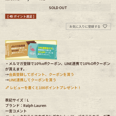
SOLD OUT
Fafatt
Kidswear
[
45
ポイント進呈 ]
お気に入りに登録する
小物・アクセサリーから探す
Eye Wear
Cap
Bag
Stall・Scarf
・メルマガ登録で10％offクーポン、LINE連携で10％Offクーポン
が貰えます。
Accessory
Shoes
→
会員登録してポイント、クーポンを貰う
→
LINE連携してクーポンを貰う
Belt
antique goods
レビューを書くと100ポイントプレゼント！
Keyring
vintage bicycle
表記サイズ：L
ブランド：Ralph Lauren
FAFATT
一言コメント