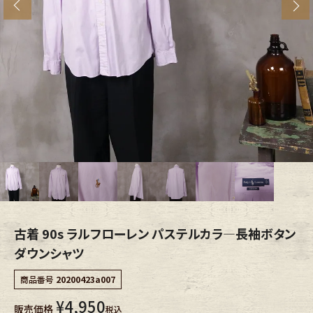
s
ブランドから探す
スタッフコーディネート
年代から探す
古着卸DOCK
メンズ商品カテゴリーから探す
Tops
Outer
Bottoms
Fafatt
レディース商品カテゴリーから探す
古着 90s ラルフローレン パステルカラ―長袖ボタン
ダウンシャツ
Tops
Bottoms
商品番号
20200423a007
¥
4,950
販売価格
Outer
One Piece
税込