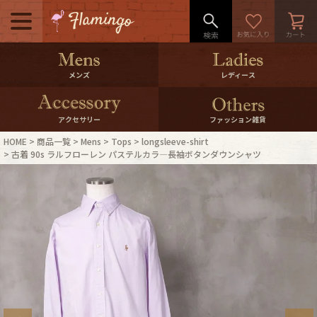
メニュー
500pt＆10％Offクーポンプレゼン
メンズ
レディース
ト
10％0ffクーポンプレゼント
アクセサリー
ファッション雑貨
HOME
商品一覧
Mens
Tops
longsleeve-shirt
ログイン・会員登録
LINE ID連携
古着 90s ラルフローレン パステルカラ―長袖ボタンダウンシャツ
お気に入り
マイページ
ご利用ガイド
International Shipping
店舗紹介
特集一覧