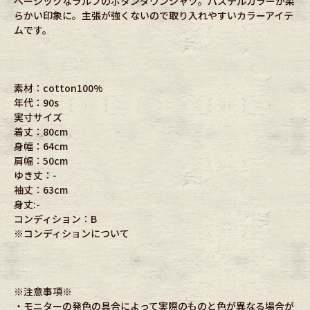
ベーシックなラルフのボタンダウンシャツ。パステルカラーが柔
らかい印象に。主張が強くないので取り入れやすいカラーアイテ
ムです。
素材：cotton100%
年代：90s
実寸サイズ
着丈：80cm
身幅：64cm
肩幅：50cm
ゆき丈：-
袖丈：63cm
身丈:-
コンディション：B
※コンディションについて
※注意事項※
・モニターの発色の具合によって実際のものと色が異なる場合が