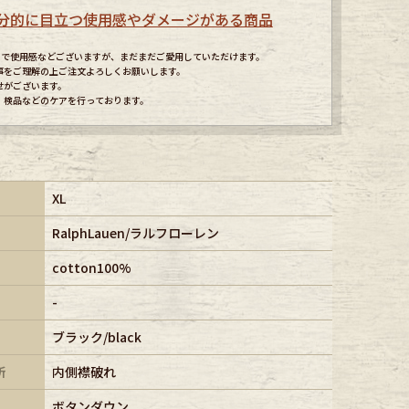
分的に目立つ使用感やダメージがある商品
すので使用感などございますが、まだまだご愛用していただけます。
事をご理解の上ご注文よろしくお願いします。
せがございます。
、検品などのケアを行っております。
XL
RalphLauen/ラルフローレン
cotton100%
-
ブラック/black
所
内側襟破れ
ボタンダウン