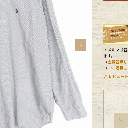
CK
す
Next
・メルマガ登録
ます。
→
会員登録し
→
LINE連
レビューを
探す
S
ms