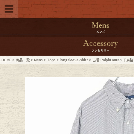
メニュー
500pt＆10％Offク
メンズ
10％0ffクーポンプ
アクセサリー
ログイン・会員登録
LINE ID
HOME
商品一覧
Mens
Tops
longsleeve-shirt
古着 RalphLauren 千
お気に入り
マイペー
ご利用ガイド
Internati
店舗紹介
特集一覧
ブランドから探す
スタッフ