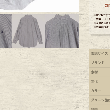
部
ece
※USEDで
古着という
※全体に色あ
※古着は洗濯
ear
す
表記サイズ
ブランド
素材
年代
Scarf
カラー
ダメージ箇
特徴