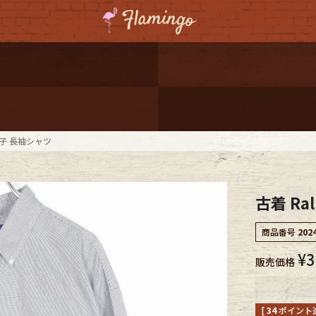
ーポンプレゼント
レゼント
連携
鳥格子 長袖シャツ
ジ
古着 Ra
onal Shipping
商品番号
202
¥
3
販売価格
コーディネート
[
34
ポイント進