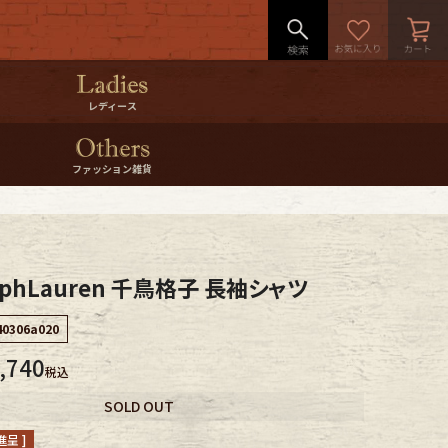
レディース
ファッション雑貨
lphLauren 千鳥格子 長袖シャツ
40306a020
,740
税込
SOLD OUT
呈 ]