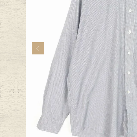
年代から探す
古着卸DO
メンズ商品カテゴリーから探
Previous
Tops
Outer
Bottoms
Fafatt
レディース商品カテゴリーから
Tops
Botto