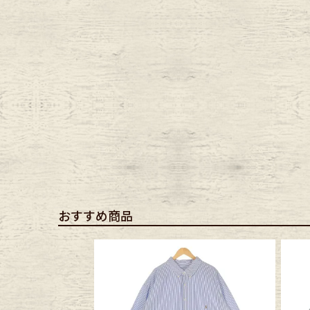
Belt
antiqu
Keyring
vintag
FAFATT
おすすめ商品