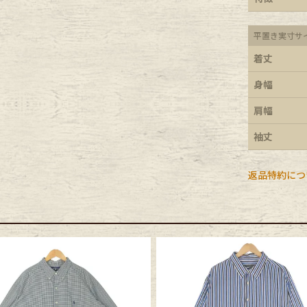
e goods
平置き実寸サ
着丈
e bicycle
身幅
肩幅
袖丈
返品特約につ