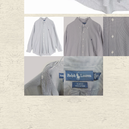
Outer
One Pi
Fafatt
Kidsw
小物・アクセサリーから探
Eye Wear
Cap
Bag
Stall・
Accessory
Shoes