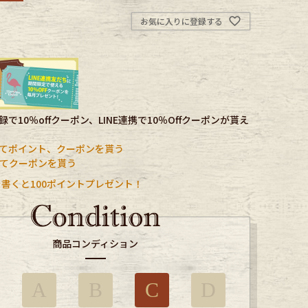
お気に入りに登録する
で10％offクーポン、LINE連携で10％Offクーポンが貰え
てポイント、クーポンを貰う
携してクーポンを貰う
書くと100ポイントプレゼント！
商品コンディション
A
B
C
D