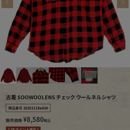
s
ブランドから探す
スタッフコーディネート
年代から探す
古着卸DOCK
メンズ商品カテゴリーから探す
Tops
Outer
Bottoms
Fafatt
レディース商品カテゴリーから探す
古着 SOOWOOLENS チェック ウールネルシャツ
商品番号
20251118a020
Tops
Bottoms
¥
8,580
販売価格
税込
Outer
One Piece
[
78
ポイント進呈 ]