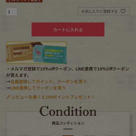
お気に入りに登録する
Fafatt
Kidswear
カートに入れる
小物・アクセサリーから探す
Eye Wear
Cap
Bag
Stall・Scarf
・メルマガ登録で10％offクーポン、LINE連携で10％Offクーポン
が貰えます。
→
会員登録してポイント、クーポンを貰う
Accessory
Shoes
→
LINE連携してクーポンを貰う
レビューを書くと100ポイントプレゼント！
Belt
antique goods
Keyring
vintage bicycle
商品コンディション
FAFATT