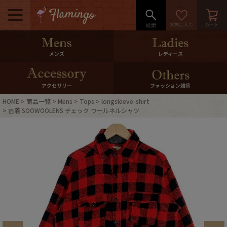
メニュー
500pt＆10％Offクーポンプレゼン
メンズ
レディース
ト
10％0ffクーポンプレゼント
アクセサリー
ファッション雑貨
HOME
商品一覧
Mens
Tops
longsleeve-shirt
ログイン・会員登録
LINE ID連携
古着 SOOWOOLENS チェック ウールネルシャツ
お気に入り
マイページ
ご利用ガイド
International Shipping
店舗紹介
特集一覧