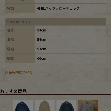
特徴
長袖,バッファローチェック
平置き実寸サイズ
着丈
83cm
身幅
54cm
肩幅
53cm
袖丈
66cm
返品特約について
おすすめ商品