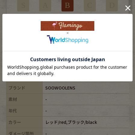
S
A
B
C
D
使用感はあるがダメージの少ない商品
※USEDですので使用感などございますが、まだまだご愛用していただけます。
古着という事をご理解の上ご注文よろしくお願いします。
※全体に色あせがございます。
※古着は洗濯、検品などのケアを行っております。
表記サイズ
L
ブランド
SOOWOOLENS
素材
-
年代
-
カラー
レッド/red,ブラック/black
ダメージ箇所
-