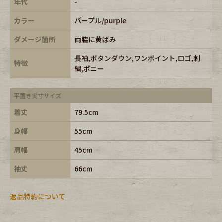
年代
-
カラー
パープル/purple
ダメージ箇所
両脇に黄ばみ
長袖,ボタンダウン,ワンポイント,ロゴ,刺
特徴
繍,ポニー
平置き実寸サイズ
着丈
79.5cm
身幅
55cm
肩幅
45cm
袖丈
66cm
返品特約について