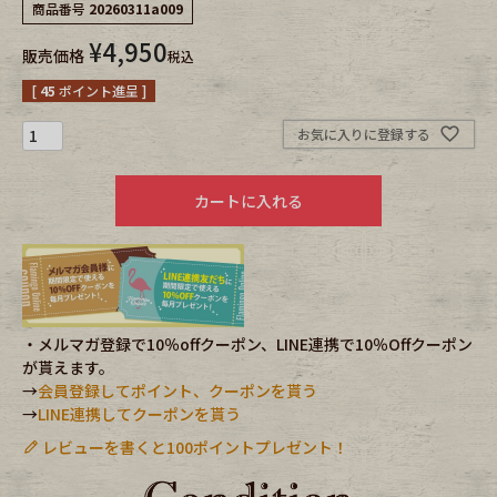
商品番号
20260311a009
¥
4,950
Fafatt
Kidswear
販売価格
税込
[
45
ポイント進呈 ]
小物・アクセサリーから探す
お気に入りに登録する
Eye Wear
Cap
カートに入れる
Bag
Stall・Scarf
Accessory
Shoes
・メルマガ登録で10％offクーポン、LINE連携で10％Offクーポン
Belt
antique goods
が貰えます。
→
会員登録してポイント、クーポンを貰う
Keyring
vintage bicycle
→
LINE連携してクーポンを貰う
レビューを書くと100ポイントプレゼント！
FAFATT