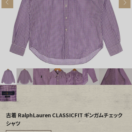
s
ブランドから探す
スタッフコーディネート
年代から探す
古着卸DOCK
メンズ商品カテゴリーから探す
Tops
Outer
Bottoms
Fafatt
レディース商品カテゴリーから探す
古着 RalphLauren CLASSICFIT ギンガムチェック
Tops
Bottoms
シャツ
Outer
One Piece