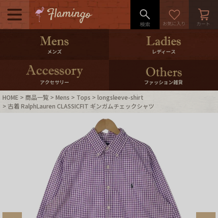
メニュー
500pt＆10％Offクーポンプレゼン
メンズ
レディース
ト
10％0ffクーポンプレゼント
アクセサリー
ファッション雑貨
HOME
商品一覧
Mens
Tops
longsleeve-shirt
ログイン・会員登録
LINE ID連携
古着 RalphLauren CLASSICFIT ギンガムチェックシャツ
お気に入り
マイページ
ご利用ガイド
International Shipping
店舗紹介
特集一覧