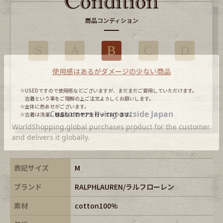
商品コンディション
S
A
B
C
D
使用感はあるがダメージの少ない商品
※USEDですので使用感などございますが、まだまだご愛用していただけます。
古着という事をご理解の上ご注文よろしくお願いします。
※全体に色あせがございます。
※古着は洗濯、検品などのケアを行っております。
表記サイズ
M
ブランド
RALPHLAUREN/ラルフローレン
素材
cotton100%