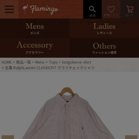
メニュー
500pt＆10％Offクーポンプレゼン
メンズ
レディース
ト
10％0ffクーポンプレゼント
アクセサリー
ファッション雑貨
HOME
商品一覧
Mens
Tops
longsleeve-shirt
ログイン・会員登録
LINE ID連携
古着 RalphLauren CLASSICFIT グラフチェックシャツ
お気に入り
マイページ
ご利用ガイド
International Shipping
店舗紹介
特集一覧