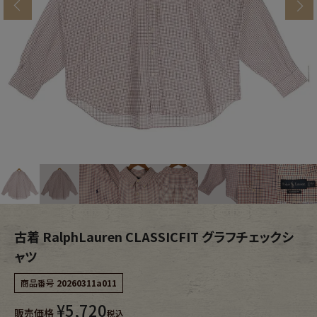
s
ブランドから探す
スタッフコーディネート
年代から探す
古着卸DOCK
メンズ商品カテゴリーから探す
Tops
Outer
Bottoms
Fafatt
レディース商品カテゴリーから探す
古着 RalphLauren CLASSICFIT グラフチェックシ
ャツ
Tops
Bottoms
商品番号
20260311a011
¥
5,720
販売価格
Outer
One Piece
税込