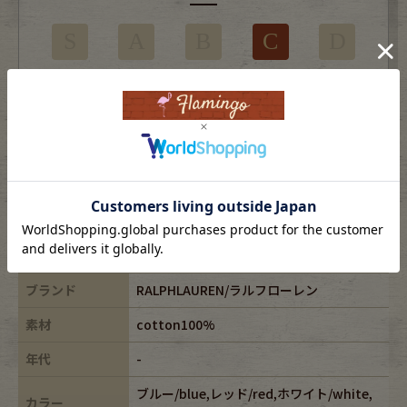
S
A
B
C
D
部分的に目立つ使用感やダメージがある商品
※USEDですので使用感などございますが、まだまだご愛用していただけます。
古着という事をご理解の上ご注文よろしくお願いします。
※全体に色あせがございます。
※古着は洗濯、検品などのケアを行っております。
表記サイズ
2XB
ブランド
RALPHLAUREN/ラルフローレン
素材
cotton100%
年代
-
ブルー/blue,レッド/red,ホワイト/white,
カラー