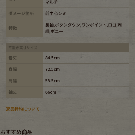
マルチ
ダメージ箇所
前中心シミ
長袖,ボタンダウン,ワンポイント,ロゴ,刺
特徴
繍,ポニー
平置き実寸サイズ
着丈
84.5cm
身幅
72.5cm
肩幅
55.5cm
袖丈
66cm
返品特約について
おすすめ商品