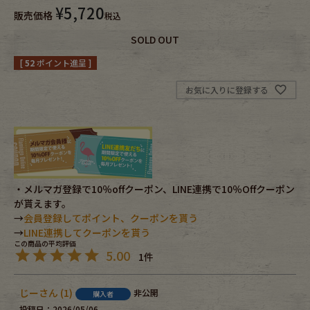
¥
5,720
販売価格
税込
Fafatt
Kidswear
SOLD OUT
[
52
ポイント進呈 ]
小物・アクセサリーから探す
お気に入りに登録する
Eye Wear
Cap
Bag
Stall・Scarf
Accessory
Shoes
・メルマガ登録で10％offクーポン、LINE連携で10％Offクーポン
が貰えます。
→
会員登録してポイント、クーポンを貰う
Belt
antique goods
→
LINE連携してクーポンを貰う
5.00
1
Keyring
vintage bicycle
FAFATT
じー
1
非公開
購入者
投稿日
2026/05/06