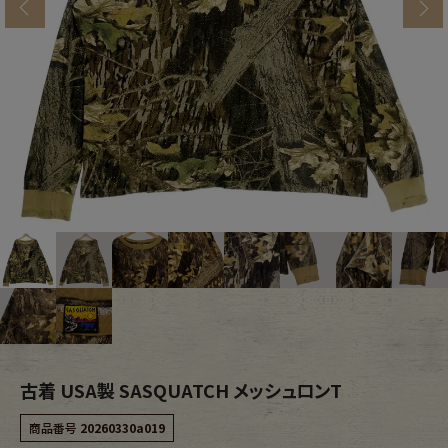
s
ブランドから探す
スタッフコーディネート
年代から探す
古着卸DOCK
メンズ商品カテゴリーから探す
Tops
Outer
Bottoms
Fafatt
レディース商品カテゴリーから探す
古着 USA製 SASQUATCH メッシュロンT
Tops
Bottoms
商品番号
20260330a019
Outer
One Piece