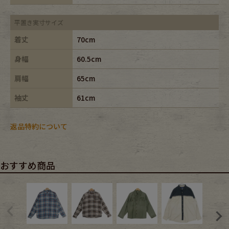
平置き実寸サイズ
着丈
70cm
身幅
60.5cm
肩幅
65cm
袖丈
61cm
返品特約について
おすすめ商品