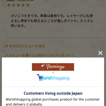
さいこうすぎです。季節は夏用です。レイヤードにも使
えるし単体でも使えるところが推しポイント。たくさん
使います。
すべてのレビューを見る
レビューを書くと100ポイントプレゼント！
商品コンディション
S
A
B
C
D
部分的に目立つ使用感やダメージがある商品