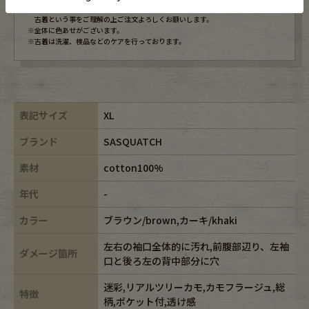
※USEDですので使用感などございますが、まだまだご愛用していただけます。
古着という事をご理解の上ご注文よろしくお願いします。
※全体に色あせがございます。
※古着は洗濯、検品などのケアを行っております。
表記サイズ
XL
ブランド
SASQUATCH
素材
cotton100%
年代
-
カラー
ブラウン/brown,カーキ/khaki
左右の袖口全体的に汚れ,前腹部辺り、左袖
ダメージ箇所
口と後ろ左の背中部分に穴
迷彩,リアルツリーカモ,カモフラージュ,総
特徴
柄,ポケット付,透け感