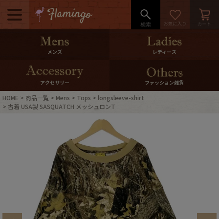
メニュー
500pt＆10％Offクーポンプレゼン
メンズ
レディース
ト
10％0ffクーポンプレゼント
アクセサリー
ファッション雑貨
HOME
商品一覧
Mens
Tops
longsleeve-shirt
ログイン・会員登録
LINE ID連携
古着 USA製 SASQUATCH メッシュロンT
お気に入り
マイページ
ご利用ガイド
International Shipping
店舗紹介
特集一覧