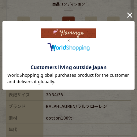
商品コンディション
S
A
B
C
D
使用感はあるがダメージの少ない商品
※USEDですので使用感などございますが、まだまだご愛用していただけます。
古着という事をご理解の上ご注文よろしくお願いします。
※全体に色あせがございます。
※古着は洗濯、検品などのケアを行っております。
表記サイズ
20 34/35
ブランド
RALPHLAUREN/ラルフローレン
素材
cotton100%
年代
-