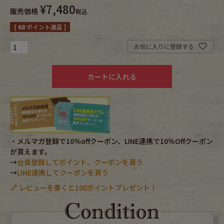
¥
7,480
販売価格
税込
Fafatt
Kidswear
[
68
ポイント進呈 ]
お気に入りに登録する
小物・アクセサリーから探す
カートに入れる
Eye Wear
Cap
Bag
Stall・Scarf
Accessory
Shoes
・メルマガ登録で10％offクーポン、LINE連携で10％Offクーポン
が貰えます。
Belt
antique goods
→
会員登録してポイント、クーポンを貰う
→
LINE連携してクーポンを貰う
Keyring
vintage bicycle
レビューを書くと100ポイントプレゼント！
FAFATT