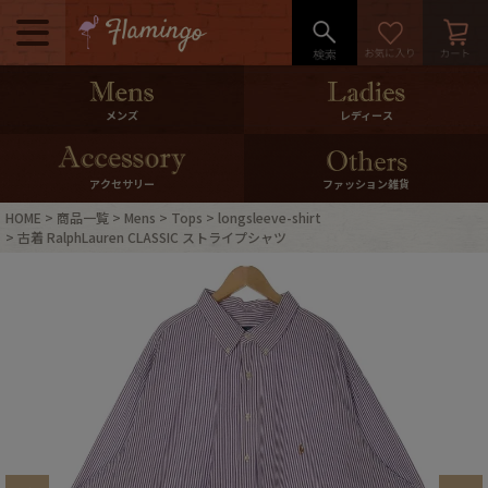
メニュー
500pt＆10％Offクーポンプレゼン
メンズ
レディース
ト
10％0ffクーポンプレゼント
アクセサリー
ファッション雑貨
HOME
商品一覧
Mens
Tops
longsleeve-shirt
ログイン・会員登録
LINE ID連携
古着 RalphLauren CLASSIC ストライプシャツ
お気に入り
マイページ
ご利用ガイド
International Shipping
店舗紹介
特集一覧