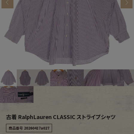
s
ブランドから探す
スタッフコーディネート
年代から探す
古着卸DOCK
メンズ商品カテゴリーから探す
Tops
Outer
Bottoms
Fafatt
レディース商品カテゴリーから探す
古着 RalphLauren CLASSIC ストライプシャツ
Tops
Bottoms
商品番号
20260417a027
Outer
One Piece