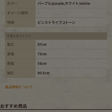
カラー
パープル/purple,ホワイト/white
ダメージ箇所
-
特徴
ピンストライプ,2トーン
平置き実寸サイズ
着丈
87cm
身幅
73cm
肩幅
58cm
袖丈
60.5cm
返品特約について
おすすめ商品