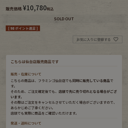
¥
10,780
販売価格
税込
Fafatt
Kidswear
SOLD OUT
[
98
ポイント進呈 ]
小物・アクセサリーから探す
お気に入りに登録する
Eye Wear
Cap
こちらは仙台店販売商品です
Bag
Stall・Scarf
販売・在庫について
Accessory
Shoes
こちらの商品は、フラミンゴ仙台店でも
同時に販売している商品
で
す。
そのため、ご注文確定後でも、
店頭で先に売り切れとなる場合がござ
Belt
antique goods
います。
その際はご注文をキャンセルさせていただく場合がございますので、
Keyring
vintage bicycle
あらかじめご了承ください。
店頭でも実際に商品をご確認いただけます。
FAFATT
発送・送料について