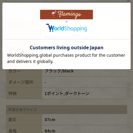
表記サイズ
L
ブランド
RalphLauren/ラルフローレン
素材
cotton100%
年代
-
カラー
ブラック/black
ダメージ箇所
-
特徴
1ポイント,ダークトーン
平置き実寸サイズ
着丈
87cm
身幅
64cm