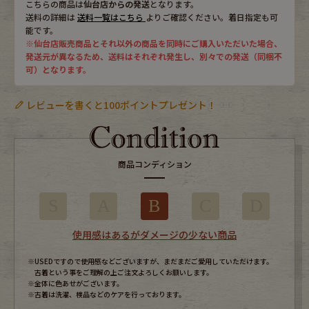
こちらの商品は
仙台店からの発送
となります。
送料の詳細は
送料一覧はこちら
よりご確認ください。着日指定も可
能です。
※仙台店販売商品とそれ以外の商品を同時にご購入いただいた場合、
発送元が異なるため、送料はそれぞれ発生し、別々での発送（同梱不
可）となります。
レビューを書くと100ポイントプレゼント！
商品コンディション
S
A
B
C
D
使用感はあるがダメージの少ない商品
※USEDですので使用感などございますが、まだまだご愛用していただけます。
古着という事をご理解の上ご注文よろしくお願いします。
※全体に色あせがございます。
※古着は洗濯、検品などのケアを行っております。