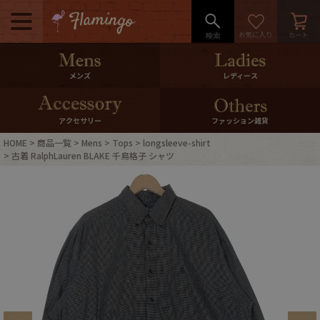
メニュー
500pt＆10％Offクーポンプレゼン
メンズ
レディース
ト
10％0ffクーポンプレゼント
アクセサリー
ファッション雑貨
HOME
商品一覧
Mens
Tops
longsleeve-shirt
ログイン・会員登録
LINE ID連携
古着 RalphLauren BLAKE 千鳥格子 シャツ
お気に入り
マイページ
ご利用ガイド
International Shipping
店舗紹介
特集一覧