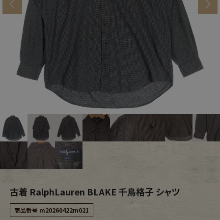
s
ブランドから探す
スタッフコーディネート
年代から探す
古着卸DOCK
メンズ商品カテゴリーから探す
Tops
Outer
Bottoms
Fafatt
レディース商品カテゴリーから探す
古着 RalphLauren BLAKE 千鳥格子 シャツ
Tops
Bottoms
商品番号
m20260422m021
Outer
One Piece