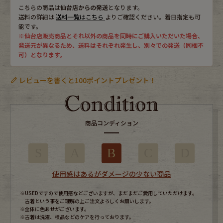
こちらの商品は
仙台店からの発送
となります。
送料の詳細は
送料一覧はこちら
よりご確認ください。着日指定も可
能です。
※仙台店販売商品とそれ以外の商品を同時にご購入いただいた場合、
発送元が異なるため、送料はそれぞれ発生し、別々での発送（同梱不
可）となります。
レビューを書くと100ポイントプレゼント！
商品コンディション
S
A
B
C
D
使用感はあるがダメージの少ない商品
※USEDですので使用感などございますが、まだまだご愛用していただけます。
古着という事をご理解の上ご注文よろしくお願いします。
※全体に色あせがございます。
※古着は洗濯、検品などのケアを行っております。