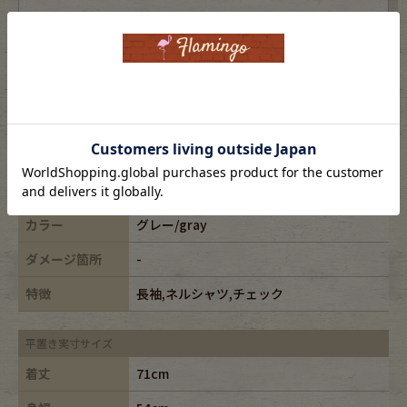
表記サイズ
M
ブランド
patagonia/パタゴニア
素材
cotton100%
年代
-
カラー
グレー/gray
ダメージ箇所
-
特徴
長袖,ネルシャツ,チェック
平置き実寸サイズ
着丈
71cm