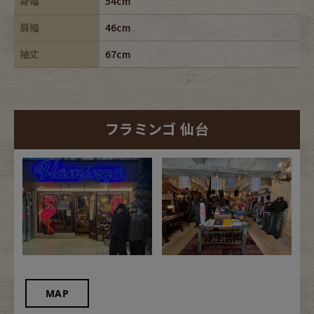
身幅
54cm
肩幅
46cm
袖丈
67cm
フラミンゴ 仙台
MAP