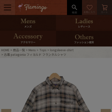
メニュー
500pt＆10％Offクーポンプレゼン
メンズ
レディース
ト
10％0ffクーポンプレゼント
アクセサリー
ファッション雑貨
HOME
商品一覧
Mens
Tops
longsleeve-shirt
ログイン・会員登録
LINE ID連携
古着 patagonia フィヨルド フランネルシャツ
お気に入り
マイページ
ご利用ガイド
International Shipping
店舗紹介
特集一覧