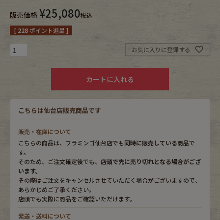
¥
25,080
販売価格
税込
Fafatt
Kidswear
[
228
ポイント進呈 ]
お気に入りに登録する
小物・アクセサリーから探す
カートに入れる
Eye Wear
Cap
Bag
Stall・Scarf
こちらは仙台店販売商品です
販売・在庫について
Accessory
Shoes
こちらの商品は、フラミンゴ仙台店でも
同時に販売している商品
で
す。
Belt
antique goods
そのため、ご注文確定後でも、
店頭で先に売り切れとなる場合がござ
います。
その際はご注文をキャンセルさせていただく場合がございますので、
Keyring
vintage bicycle
あらかじめご了承ください。
店頭でも実際に商品をご確認いただけます。
FAFATT
発送・送料について