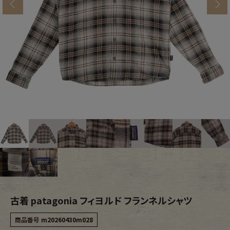
s
ブランドから探す
スタッフコーディネート
年代から探す
古着卸DOCK
メンズ商品カテゴリーから探す
Tops
Outer
Bottoms
Fafatt
レディース商品カテゴリーから探す
古着 patagonia フィヨルド フランネルシャツ
Tops
Bottoms
商品番号
m20260430m028
Outer
One Piece