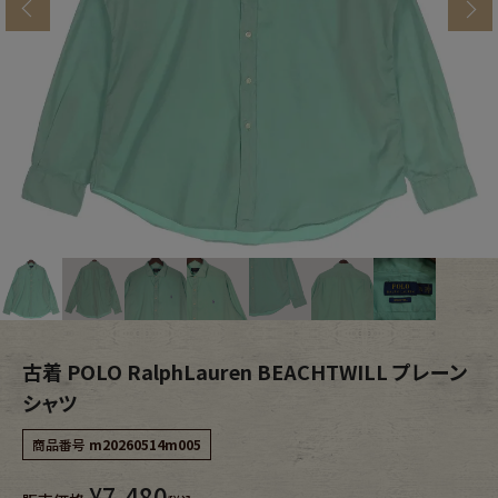
s
ブランドから探す
スタッフコーディネート
年代から探す
古着卸DOCK
メンズ商品カテゴリーから探す
Tops
Outer
Bottoms
Fafatt
レディース商品カテゴリーから探す
古着 POLO RalphLauren BEACHTWILL プレーン
シャツ
Tops
Bottoms
商品番号
m20260514m005
¥
7,480
Outer
One Piece