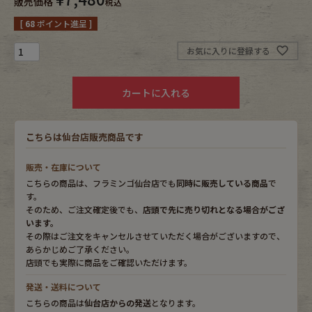
販売価格
税込
[
68
ポイント進呈 ]
Fafatt
Kidswear
お気に入りに登録する
小物・アクセサリーから探す
カートに入れる
Eye Wear
Cap
こちらは仙台店販売商品です
Bag
Stall・Scarf
販売・在庫について
こちらの商品は、フラミンゴ仙台店でも
同時に販売している商品
で
Accessory
Shoes
す。
そのため、ご注文確定後でも、
店頭で先に売り切れとなる場合がござ
います。
Belt
antique goods
その際はご注文をキャンセルさせていただく場合がございますので、
あらかじめご了承ください。
Keyring
vintage bicycle
店頭でも実際に商品をご確認いただけます。
発送・送料について
FAFATT
こちらの商品は
仙台店からの発送
となります。