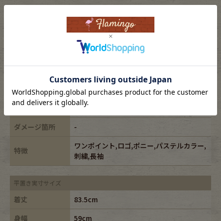
表記サイズ
XL
ブランド
RALPHLAUREN/ラルフローレン
素材
cotton100%
年代
-
カラー
グリーン/green
ダメージ箇所
-
ワンポイント,ロゴ,ポニー,パステルカラー,
特徴
刺繍,長袖
平置き実寸サイズ
着丈
83.5cm
身幅
59cm