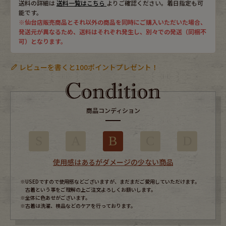
送料の詳細は
送料一覧はこちら
よりご確認ください。着日指定も可
能です。
※仙台店販売商品とそれ以外の商品を同時にご購入いただいた場合、
発送元が異なるため、送料はそれぞれ発生し、別々での発送（同梱不
可）となります。
レビューを書くと100ポイントプレゼント！
商品コンディション
S
A
B
C
D
使用感はあるがダメージの少ない商品
※USEDですので使用感などございますが、まだまだご愛用していただけます。
古着という事をご理解の上ご注文よろしくお願いします。
※全体に色あせがございます。
※古着は洗濯、検品などのケアを行っております。