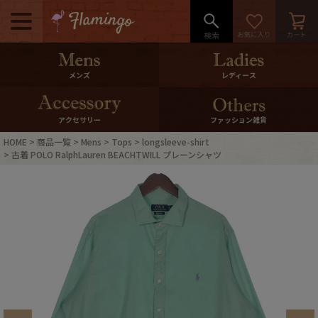
メニュー
500pt＆10％Offクーポンプレゼン
メンズ
レディース
ト
10％0ffクーポンプレゼント
アクセサリー
ファッション雑貨
HOME
商品一覧
Mens
Tops
longsleeve-shirt
ログイン・会員登録
LINE ID連携
古着 POLO RalphLauren BEACHTWILL プレーンシャツ
お気に入り
マイページ
ご利用ガイド
International Shipping
店舗紹介
特集一覧