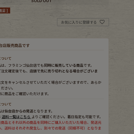
SOLD OUT
呈 ]
お気に入りに登録する
台店販売商品です
について
品は、フラミンゴ仙台店でも
同時に販売している商品
です。
ご注文確定後でも、
店頭で先に売り切れとなる場合がございま
注文をキャンセルさせていただく場合がございますので、あらか
ください。
際に商品をご確認いただけます。
について
品は
仙台店からの発送
となります。
は
送料一覧はこちら
よりご確認ください。着日指定も可能です。
売商品とそれ以外の商品を同時にご購入いただいた場合、発送元
め、送料はそれぞれ発生し、別々での発送（同梱不可）となりま