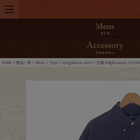
メニュー
500pt＆10％Offク
メンズ
10％0ffクーポンプ
アクセサリー
ログイン・会員登録
LINE ID
HOME
商品一覧
Mens
Tops
longsleeve-shirt
古着 RalphLauren CL
お気に入り
マイペー
ご利用ガイド
Internati
店舗紹介
特集一覧
ブランドから探す
スタッフ