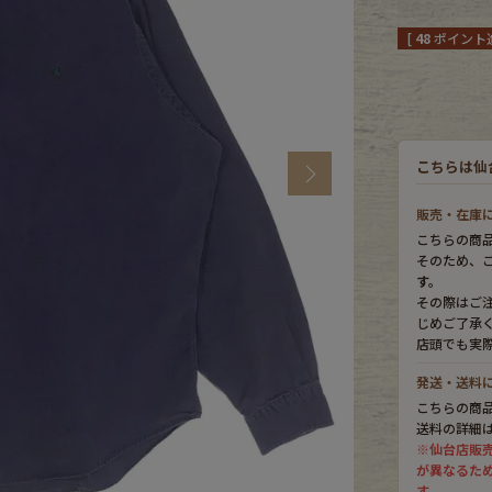
[
48
ポイント進
CK
す
こちらは仙
Next
販売・在庫
こちらの商
そのため、
す。
その際はご
じめご了承
店頭でも実
探す
発送・送料
こちらの商
送料の詳細
※仙台店販
ms
が異なるた
す。