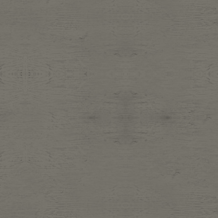
Belt
antiqu
Keyring
vintag
FAFATT