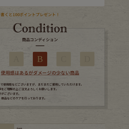
書くと100ポイントプレゼント！
商品コンディション
A
B
C
D
使用感はあるがダメージの少ない商品
すので使用感などございますが、まだまだご愛用していただけます。
事をご理解の上ご注文よろしくお願いします。
せがございます。
、検品などのケアを行っております。
2XL