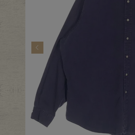
年代から探す
古着卸DO
メンズ商品カテゴリーから探
Previous
Tops
Outer
Bottoms
Fafatt
レディース商品カテゴリーから
Tops
Botto