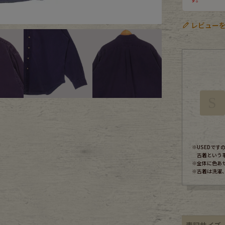
ece
レビューを
ear
す
S
※USEDで
古着という
※全体に色あ
Scarf
※古着は洗濯
表記サイズ