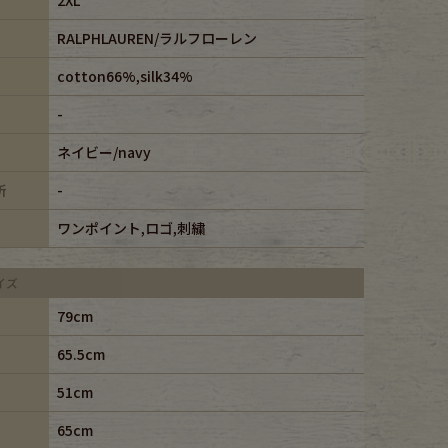
RALPHLAUREN/ラルフローレン
cotton66%,silk34%
-
ネイビー/navy
所
-
ワンポイント,ロゴ,刺繍
イズ
79cm
65.5cm
51cm
65cm