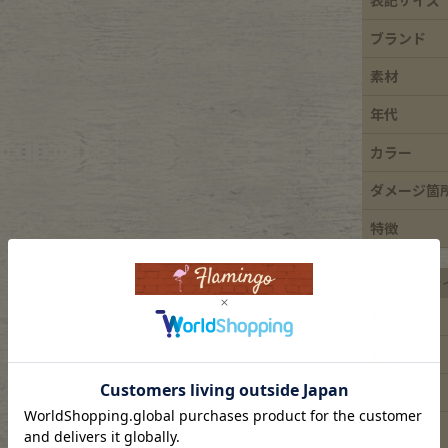
e goods
ブランド
素材
e bicycle
年代
カラー
ダメージ箇
特徴
平置き実寸サ
着丈
身幅
肩幅
袖丈