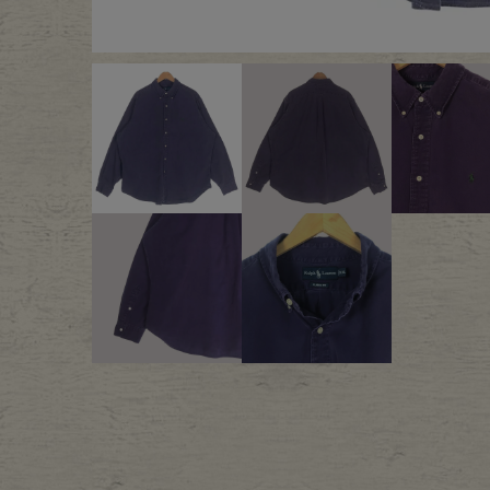
Outer
One Pi
Fafatt
Kidsw
小物・アクセサリーから探
Eye Wear
Cap
Bag
Stall・
Accessory
Shoes