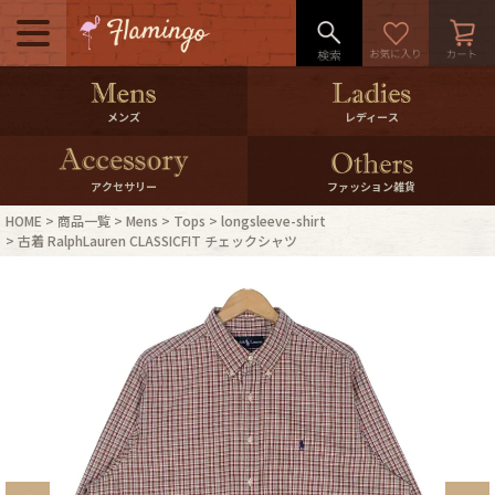
メニュー
500pt＆10％Offクーポンプレゼン
メンズ
レディース
ト
10％0ffクーポンプレゼント
アクセサリー
ファッション雑貨
HOME
商品一覧
Mens
Tops
longsleeve-shirt
ログイン・会員登録
LINE ID連携
古着 RalphLauren CLASSICFIT チェックシャツ
お気に入り
マイページ
ご利用ガイド
International Shipping
店舗紹介
特集一覧