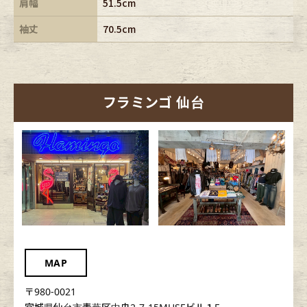
肩幅
51.5cm
袖丈
70.5cm
フラミンゴ 仙台
MAP
〒980-0021