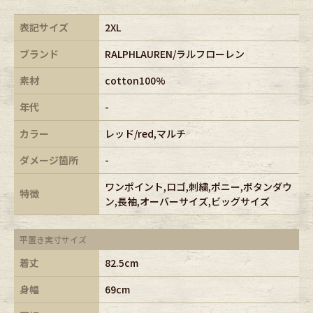
表記サイズ
2XL
ブランド
RALPHLAUREN/ラルフローレン
素材
cotton100%
年代
-
カラー
レッド/red,マルチ
ダメージ箇所
-
ワンポイント,ロゴ,刺繍,ポニー,ボタンダウ
特徴
ン,長袖,オーバーサイズ,ビッグサイズ
平置き実寸サイズ
着丈
82.5cm
身幅
69cm