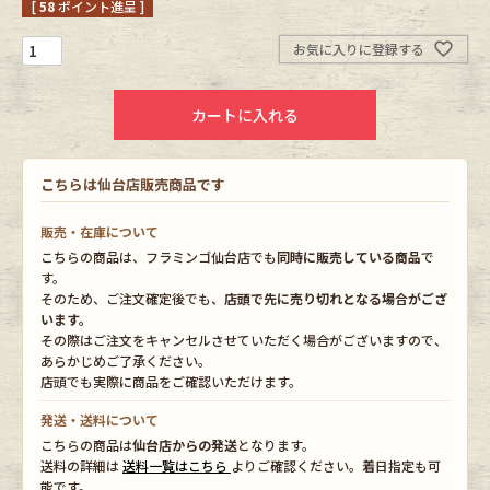
[
58
ポイント進呈 ]
Fafatt
Kidswear
お気に入りに登録する
カートに入れる
小物・アクセサリーから探す
こちらは仙台店販売商品です
Eye Wear
Cap
販売・在庫について
Bag
Stall・Scarf
こちらの商品は、フラミンゴ仙台店でも
同時に販売している商品
で
す。
Accessory
Shoes
そのため、ご注文確定後でも、
店頭で先に売り切れとなる場合がござ
います。
その際はご注文をキャンセルさせていただく場合がございますので、
Belt
antique goods
あらかじめご了承ください。
店頭でも実際に商品をご確認いただけます。
Keyring
vintage bicycle
発送・送料について
こちらの商品は
仙台店からの発送
となります。
FAFATT
送料の詳細は
送料一覧はこちら
よりご確認ください。着日指定も可
能です。