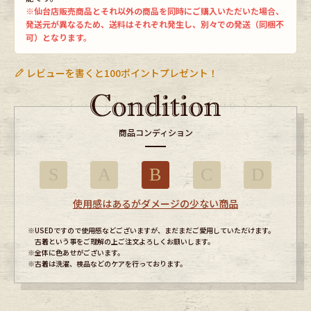
※仙台店販売商品とそれ以外の商品を同時にご購入いただいた場合、
発送元が異なるため、送料はそれぞれ発生し、別々での発送（同梱不
可）となります。
レビューを書くと100ポイントプレゼント！
商品コンディション
S
A
B
C
D
使用感はあるがダメージの少ない商品
※USEDですので使用感などございますが、まだまだご愛用していただけます。
古着という事をご理解の上ご注文よろしくお願いします。
※全体に色あせがございます。
※古着は洗濯、検品などのケアを行っております。