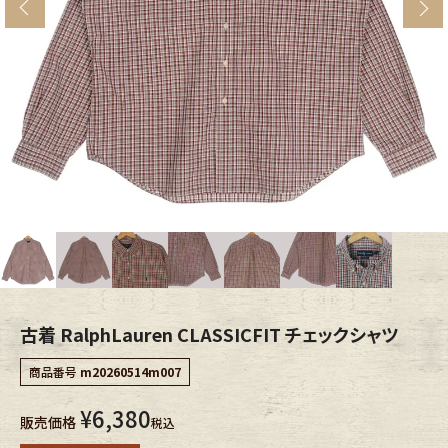
s
ブランドから探す
スタッフコーディネート
年代から探す
古着卸DOCK
メンズ商品カテゴリーから探す
Tops
Outer
Bottoms
Fafatt
レディース商品カテゴリーから探す
古着 RalphLauren CLASSICFIT チェックシャツ
商品番号
m20260514m007
Tops
Bottoms
¥
6,380
販売価格
税込
Outer
One Piece