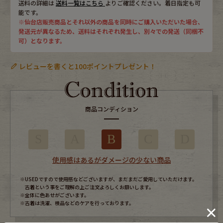
送料の詳細は
送料一覧はこちら
よりご確認ください。着日指定も可
能です。
※仙台店販売商品とそれ以外の商品を同時にご購入いただいた場合、
発送元が異なるため、送料はそれぞれ発生し、別々での発送（同梱不
可）となります。
レビューを書くと100ポイントプレゼント！
商品コンディション
S
A
B
C
D
使用感はあるがダメージの少ない商品
※USEDですので使用感などございますが、まだまだご愛用していただけます。
古着という事をご理解の上ご注文よろしくお願いします。
※全体に色あせがございます。
※古着は洗濯、検品などのケアを行っております。