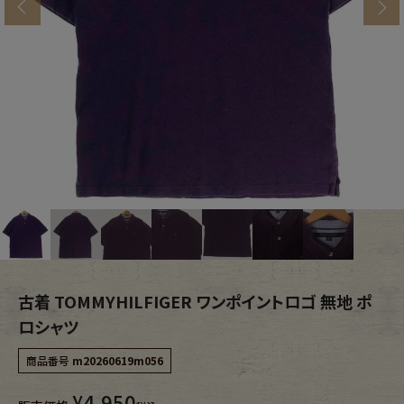
s
ブランドから探す
スタッフコーディネート
年代から探す
古着卸DOCK
メンズ商品カテゴリーから探す
Tops
Outer
Bottoms
Fafatt
レディース商品カテゴリーから探す
古着 TOMMYHILFIGER ワンポイントロゴ 無地 ポ
ロシャツ
Tops
Bottoms
商品番号
m20260619m056
¥
4,950
Outer
One Piece