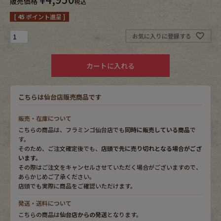
販売価格
税込
[
45
ポイント進呈 ]
Fafatt
Kidswear
お気に入りに登録する
小物・アクセサリーから探す
カートに入れる
Eye Wear
Cap
こちらは仙台店販売商品です
Bag
Stall・Scarf
販売・在庫について
こちらの商品は、フラミンゴ仙台店でも
同時に販売している商品
で
Accessory
Shoes
す。
そのため、ご注文確定後でも、
店頭で先に売り切れとなる場合がござ
います。
Belt
antique goods
その際はご注文をキャンセルさせていただく場合がございますので、
あらかじめご了承ください。
Keyring
vintage bicycle
店頭でも実際に商品をご確認いただけます。
発送・送料について
FAFATT
こちらの商品は
仙台店からの発送
となります。