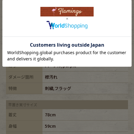
表記サイズ
2XL
ブランド
TOMMYHILFIGER/トミーヒルフィガー
素材
cotton100%
年代
-
カラー
パープル/purple
ダメージ箇所
襟汚れ
特徴
刺繍,フラッグ
平置き実寸サイズ
着丈
78cm
身幅
59cm