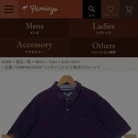
メニュー
500pt＆10％Offクーポンプレゼン
メンズ
レディース
ト
10％0ffクーポンプレゼント
アクセサリー
ファッション雑貨
HOME
商品一覧
Mens
Tops
polo-shirt
ログイン・会員登録
LINE ID連携
古着 TOMMYHILFIGER ワンポイントロゴ 無地 ポロシャツ
お気に入り
マイページ
ご利用ガイド
International Shipping
店舗紹介
特集一覧