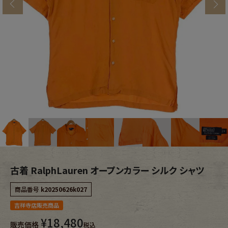
s
ブランドから探す
スタッフコーディネート
年代から探す
古着卸DOCK
メンズ商品カテゴリーから探す
Tops
Outer
Bottoms
Fafatt
レディース商品カテゴリーから探す
古着 RalphLauren オープンカラー シルク シャツ
商品番号
k20250626k027
Tops
Bottoms
吉祥寺店販売商品
¥
18,480
販売価格
Outer
One Piece
税込