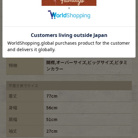
ブランド
RALPHLAUREN/ラルフローレン
素材
silk100%
年代
-
カラー
オレンジ/orange
ダメージ箇所
右肩に汚れ、左袖に穴
開襟,オーバーサイズ,ビッグサイズ,ビタミ
特徴
ンカラー
平置き実寸サイズ
着丈
77cm
身幅
56cm
肩幅
51cm
袖丈
27cm