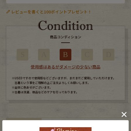
レビューを書くと100ポイントプレゼント！
商品コンディション
S
A
B
C
D
使用感はあるがダメージの少ない商品
※USEDですので使用感などございますが、まだまだご愛用していただけます。
古着という事をご理解の上ご注文よろしくお願いします。
※全体に色あせがございます。
※古着は洗濯、検品などのケアを行っております。
表記サイズ
M