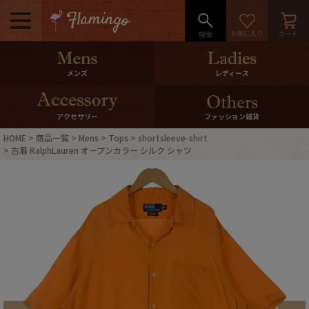
メニュー
500pt＆10％Offクーポンプレゼン
メンズ
レディース
ト
10％0ffクーポンプレゼント
アクセサリー
ファッション雑貨
HOME
商品一覧
Mens
Tops
shortsleeve-shirt
ログイン・会員登録
LINE ID連携
古着 RalphLauren オープンカラー シルク シャツ
お気に入り
マイページ
ご利用ガイド
International Shipping
店舗紹介
特集一覧