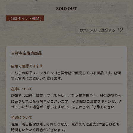
SOLD OUT
Fafatt
Kidswear
[
168
ポイント進呈 ]
お気に入りに登録する
小物・アクセサリーから探す
Eye Wear
Cap
吉祥寺店販売商品
Bag
Stall・Scarf
店頭で確認できます
こちらの商品は、フラミンゴ吉祥寺店で販売している商品です。店頭
でも実際にご確認いただけます。
Accessory
Shoes
在庫について
Belt
antique goods
店頭でも同時に販売しているため、ご注文確定後でも、稀に店頭で先
に売り切れとなる場合がございます。 その際はご注文をキャンセルさ
せていただく場合がございますので、あらかじめご了承ください。
Keyring
vintage bicycle
発送について
現在、着日指定は承っておりません。発送までに最大3営業日ほどお
FAFATT
時間をいただく場合がございます。