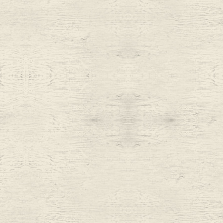
Belt
antiqu
Keyring
vintag
FAFATT