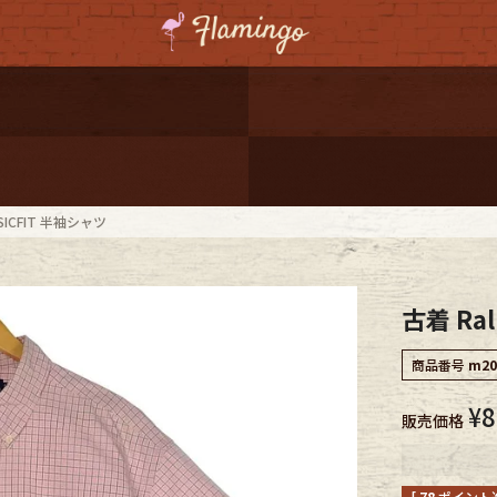
ーポンプレゼント
レゼント
連携
SSICFIT 半袖シャツ
ジ
古着 Ral
onal Shipping
商品番号
m20
¥
8
販売価格
コーディネート
[
78
ポイント進