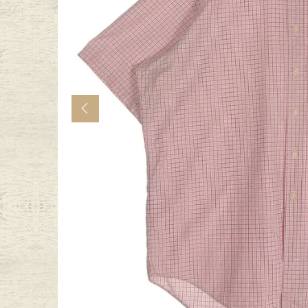
年代から探す
古着卸DO
メンズ商品カテゴリーから探
Previous
Tops
Outer
Bottoms
Fafatt
レディース商品カテゴリーから
Tops
Botto