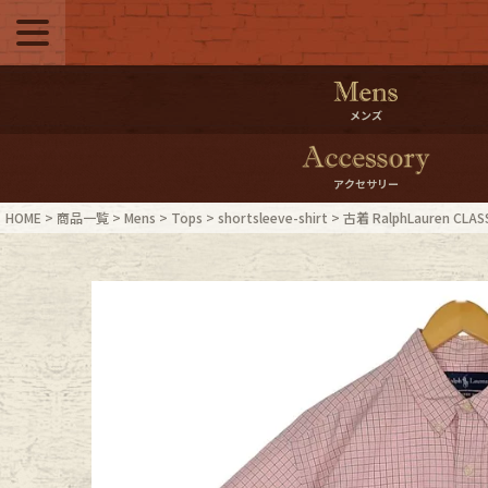
メニュー
500pt＆10％Offク
メンズ
10％0ffクーポンプ
アクセサリー
ログイン・会員登録
LINE ID
HOME
商品一覧
Mens
Tops
shortsleeve-shirt
古着 RalphLauren CLA
お気に入り
マイペー
ご利用ガイド
Internati
店舗紹介
特集一覧
ブランドから探す
スタッフ