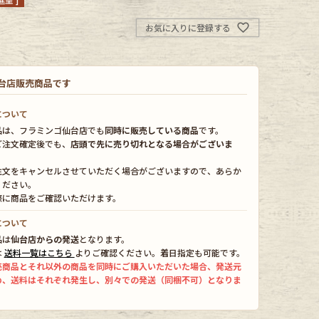
お気に入りに登録する
台店販売商品です
について
品は、フラミンゴ仙台店でも
同時に販売している商品
です。
ご注文確定後でも、
店頭で先に売り切れとなる場合がございま
注文をキャンセルさせていただく場合がございますので、あらか
ください。
際に商品をご確認いただけます。
について
品は
仙台店からの発送
となります。
は
送料一覧はこちら
よりご確認ください。着日指定も可能です。
売商品とそれ以外の商品を同時にご購入いただいた場合、発送元
め、送料はそれぞれ発生し、別々での発送（同梱不可）となりま