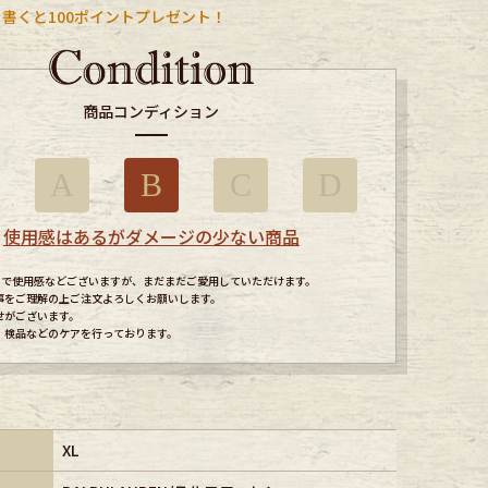
書くと100ポイントプレゼント！
商品コンディション
A
B
C
D
使用感はあるがダメージの少ない商品
すので使用感などございますが、まだまだご愛用していただけます。
事をご理解の上ご注文よろしくお願いします。
せがございます。
、検品などのケアを行っております。
XL