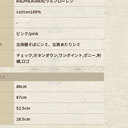
RALPHLAUREN/ラルフローレン
cotton100%
-
ピンク/pink
所
左側裾そばにシミ、左肩あたりシミ
チェック,ボタンダウン,ワンポイント,ポニー,刺
繍,ロゴ
イズ
86cm
67cm
52.5cm
28.5cm