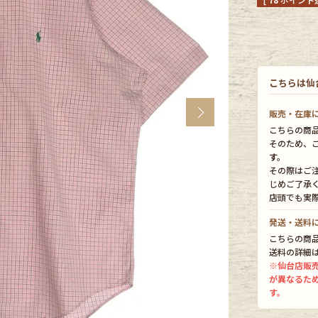
CK
こちらは仙
す
Next
販売・在庫
こちらの商
そのため、
す。
その際はご
じめご了承
店頭でも実
発送・送料
こちらの商
探す
送料の詳細
※仙台店販
が異なるた
す。
ms