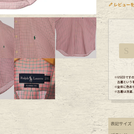
レビューを
ece
ear
S
す
※USEDで
古着という
※全体に色あ
※古着は洗濯
Scarf
表記サイズ