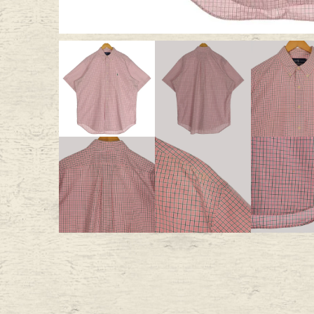
Outer
One Pi
Fafatt
Kidsw
小物・アクセサリーから探
Eye Wear
Cap
Bag
Stall・
Accessory
Shoes