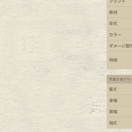
ブランド
e goods
素材
年代
e bicycle
カラー
ダメージ箇
特徴
平置き実寸サ
着丈
身幅
肩幅
袖丈