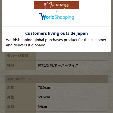
表記サイズ
XL
ブランド
Levis/リーバイス
素材
llyocell68%cotton32%
年代
-
カラー
イエロー/yellow,ブラック/black,マルチ
ダメージ箇所
-
特徴
開襟,総柄,オーバーサイズ
平置き実寸サイズ
着丈
78.5cm
身幅
59.5cm
肩幅
54cm