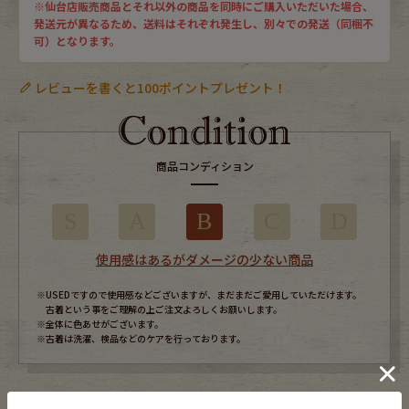
※仙台店販売商品とそれ以外の商品を同時にご購入いただいた場合、
発送元が異なるため、送料はそれぞれ発生し、別々での発送（同梱不
可）となります。
レビューを書くと100ポイントプレゼント！
商品コンディション
S
A
B
C
D
使用感はあるがダメージの少ない商品
※USEDですので使用感などございますが、まだまだご愛用していただけます。
古着という事をご理解の上ご注文よろしくお願いします。
※全体に色あせがございます。
※古着は洗濯、検品などのケアを行っております。