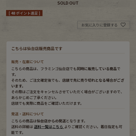
SOLD OUT
[
48
ポイント進呈 ]
Fafatt
Kidswear
お気に入りに登録する
小物・アクセサリーから探す
こちらは仙台店販売商品です
Eye Wear
Cap
販売・在庫について
Bag
Stall・Scarf
こちらの商品は、フラミンゴ仙台店でも
同時に販売している商品
で
す。
そのため、ご注文確定後でも、
店頭で先に売り切れとなる場合がござ
Accessory
Shoes
います。
その際はご注文をキャンセルさせていただく場合がございますので、
あらかじめご了承ください。
Belt
antique goods
店頭でも実際に商品をご確認いただけます。
Keyring
vintage bicycle
発送・送料について
こちらの商品は
仙台店からの発送
となります。
送料の詳細は
送料一覧はこちら
よりご確認ください。着日指定も可
FAFATT
能です。