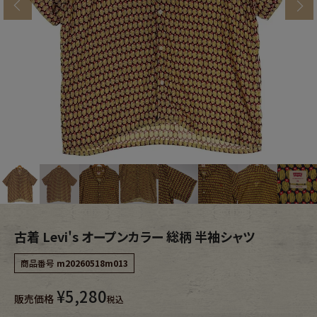
s
ブランドから探す
スタッフコーディネート
年代から探す
古着卸DOCK
メンズ商品カテゴリーから探す
Tops
Outer
Bottoms
Fafatt
レディース商品カテゴリーから探す
古着 Levi's オープンカラー 総柄 半袖シャツ
商品番号
m20260518m013
Tops
Bottoms
¥
5,280
販売価格
税込
Outer
One Piece