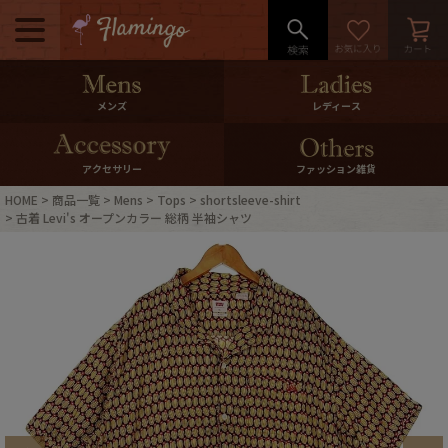
メニュー
500pt＆10％Offクーポンプレゼン
メンズ
レディース
ト
10％0ffクーポンプレゼント
アクセサリー
ファッション雑貨
HOME
商品一覧
Mens
Tops
shortsleeve-shirt
ログイン・会員登録
LINE ID連携
古着 Levi's オープンカラー 総柄 半袖シャツ
お気に入り
マイページ
ご利用ガイド
International Shipping
店舗紹介
特集一覧