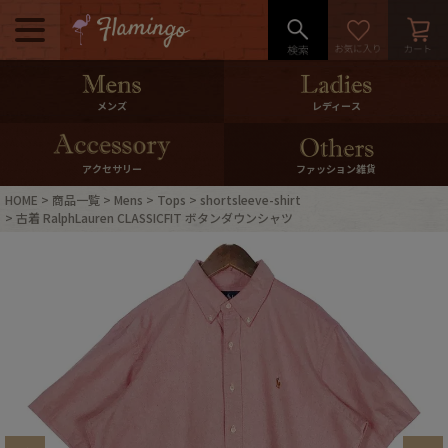
メニュー
500pt＆10％Offクーポンプレゼン
メンズ
レディース
ト
10％0ffクーポンプレゼント
アクセサリー
ファッション雑貨
HOME
商品一覧
Mens
Tops
shortsleeve-shirt
ログイン・会員登録
LINE ID連携
古着 RalphLauren CLASSICFIT ボタンダウンシャツ
お気に入り
マイページ
ご利用ガイド
International Shipping
店舗紹介
特集一覧