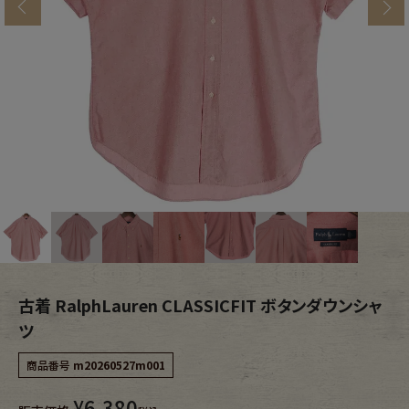
s
ブランドから探す
スタッフコーディネート
年代から探す
古着卸DOCK
メンズ商品カテゴリーから探す
Tops
Outer
Bottoms
Fafatt
レディース商品カテゴリーから探す
古着 RalphLauren CLASSICFIT ボタンダウンシャ
ツ
Tops
Bottoms
商品番号
m20260527m001
¥
6,380
Outer
One Piece