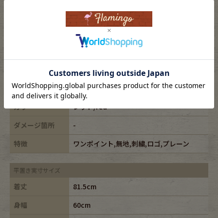
表記サイズ
L
ブランド
RalphLauren/ラルフローレン
素材
cotton100%
年代
-
カラー
レッド/red
ダメージ箇所
-
特徴
ワンポイント,無地,刺繍,ロゴ,プレーン
平置き実寸サイズ
着丈
81.5cm
身幅
60cm