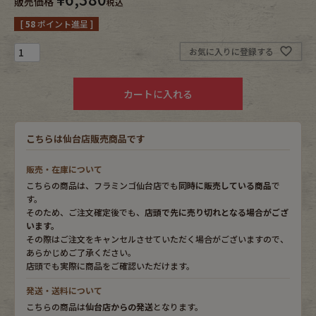
販売価格
税込
[
58
ポイント進呈 ]
Fafatt
Kidswear
お気に入りに登録する
小物・アクセサリーから探す
カートに入れる
Eye Wear
Cap
こちらは仙台店販売商品です
Bag
Stall・Scarf
販売・在庫について
こちらの商品は、フラミンゴ仙台店でも
同時に販売している商品
で
Accessory
Shoes
す。
そのため、ご注文確定後でも、
店頭で先に売り切れとなる場合がござ
います。
Belt
antique goods
その際はご注文をキャンセルさせていただく場合がございますので、
あらかじめご了承ください。
Keyring
vintage bicycle
店頭でも実際に商品をご確認いただけます。
発送・送料について
FAFATT
こちらの商品は
仙台店からの発送
となります。