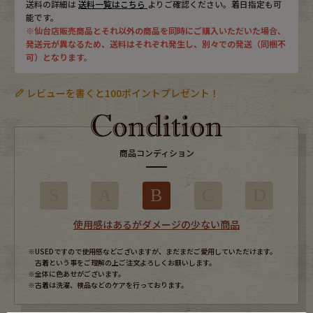
送料の詳細は
送料一覧はこちら
よりご確認ください。着日指定も可
能です。
※仙台店販売商品とそれ以外の商品を同時にご購入いただいた場合、
発送元が異なるため、送料はそれぞれ発生し、別々での発送（同梱不
可）となります。
レビューを書くと100ポイントプレゼント！
商品コンディション
S
A
B
C
D
使用感はあるがダメージの少ない商品
※USEDですので使用感などございますが、まだまだご愛用していただけます。
古着という事をご理解の上ご注文よろしくお願いします。
※全体に色あせがございます。
※古着は洗濯、検品などのケアを行っております。