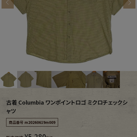
s
ブランドから探す
スタッフコーディネート
年代から探す
古着卸DOCK
メンズ商品カテゴリーから探す
Tops
Outer
Bottoms
Fafatt
レディース商品カテゴリーから探す
古着 Columbia ワンポイントロゴ ミクロチェックシ
ャツ
Tops
Bottoms
商品番号
m20260619m009
¥
5,280
Outer
One Piece