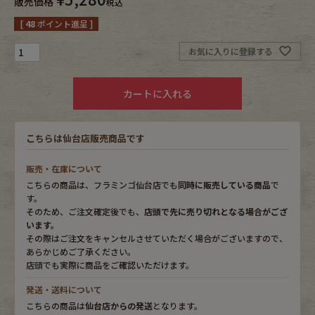
販売価格
税込
[
48
ポイント進呈 ]
Fafatt
Kidswear
お気に入りに登録する
小物・アクセサリーから探す
カートに入れる
Eye Wear
Cap
こちらは仙台店販売商品です
Bag
Stall・Scarf
販売・在庫について
こちらの商品は、フラミンゴ仙台店でも
同時に販売している商品
で
Accessory
Shoes
す。
そのため、ご注文確定後でも、
店頭で先に売り切れとなる場合がござ
います。
Belt
antique goods
その際はご注文をキャンセルさせていただく場合がございますので、
あらかじめご了承ください。
Keyring
vintage bicycle
店頭でも実際に商品をご確認いただけます。
発送・送料について
FAFATT
こちらの商品は
仙台店からの発送
となります。