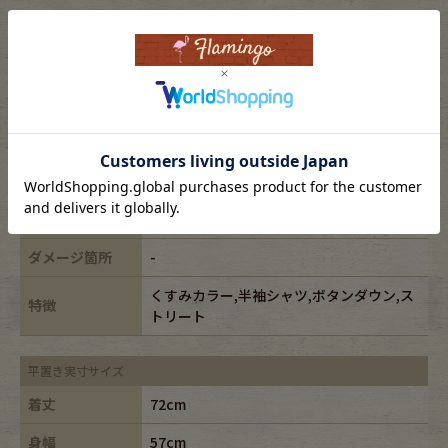
表記サイズ
M
ブランド
Columbia/コロンビア
素材
cotton100%
年代
-
カラー
グリーン/green
ダメージ箇所
-
くすみカラー,半袖シャツ,ボタンダウン,ス
特徴
トリート
平置き実寸サイズ
着丈
72cm
身幅
57cm