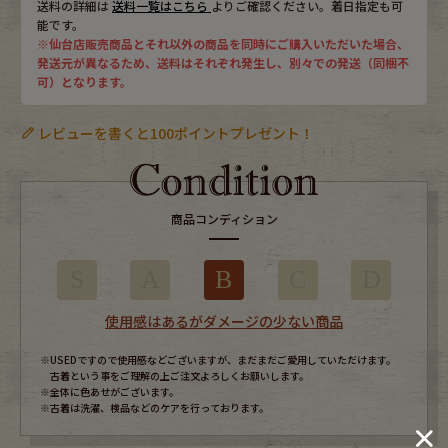
送料の詳細は
送料一覧はこちら
よりご確認ください。着日指定も可
能です。
※仙台店販売商品とそれ以外の商品を同時にご購入いただいた場合、
発送元が異なるため、送料はそれぞれ発生し、別々での発送（同梱不
可）となります。
レビューを書くと100ポイントプレゼント！
商品コンディション
S
A
B
C
D
使用感はあるがダメージの少ない商品
※USEDですので使用感などございますが、まだまだご愛用していただけます。
古着という事をご理解の上ご注文よろしくお願いします。
※全体に色あせがございます。
※古着は洗濯、検品などのケアを行っております。