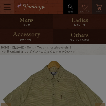
メニュー
500pt＆10％Offクーポンプレゼン
メンズ
レディース
ト
10％0ffクーポンプレゼント
アクセサリー
ファッション雑貨
HOME
商品一覧
Mens
Tops
shortsleeve-shirt
ログイン・会員登録
LINE ID連携
古着 Columbia ワンポイントロゴ ミクロチェックシャツ
お気に入り
マイページ
ご利用ガイド
International Shipping
店舗紹介
特集一覧