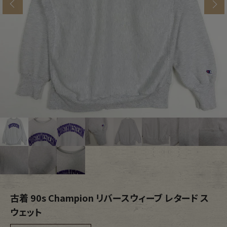
s
ブランドから探す
スタッフコーディネート
年代から探す
古着卸DOCK
メンズ商品カテゴリーから探す
Tops
Outer
Bottoms
Fafatt
レディース商品カテゴリーから探す
古着 90s Champion リバースウィーブ レタード ス
Tops
Bottoms
ウェット
Outer
One Piece