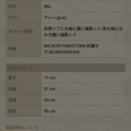
年代
90s
カラー
グレー/gray
前首リブと右袖と腹に複数シミ,後左袖と左
ダメージ箇所
わき腹に複数シミ
RW,NORTHWESTERN,刺繍タ
特徴
グ,REVERSEWEAVE
平置き実寸サイズ
着丈
77 cm
身幅
57 cm
肩幅
50 cm
袖丈
65 cm
返品特約について