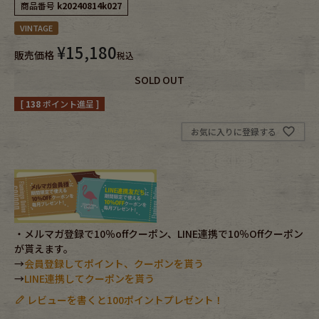
商品番号
k20240814k027
VINTAGE
Fafatt
Kidswear
¥
15,180
販売価格
税込
小物・アクセサリーから探す
SOLD OUT
[
138
ポイント進呈 ]
Eye Wear
Cap
お気に入りに登録する
Bag
Stall・Scarf
Accessory
Shoes
Belt
antique goods
・メルマガ登録で10％offクーポン、LINE連携で10％Offクーポン
が貰えます。
→
会員登録してポイント、クーポンを貰う
Keyring
vintage bicycle
→
LINE連携してクーポンを貰う
レビューを書くと100ポイントプレゼント！
FAFATT