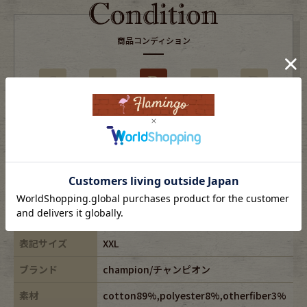
商品コンディション
S
A
B
C
D
使用感はあるがダメージの少ない商品
※USEDですので使用感などございますが、まだまだご愛用していただけます。
古着という事をご理解の上ご注文よろしくお願いします。
※全体に色あせがございます。
※古着は洗濯、検品などのケアを行っております。
表記サイズ
XXL
ブランド
champion/チャンピオン
素材
cotton89%,polyester8%,otherfiber3%