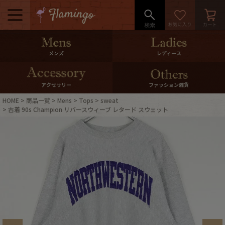
メニュー
500pt＆10％Offクーポンプレゼン
メンズ
レディース
ト
10％0ffクーポンプレゼント
アクセサリー
ファッション雑貨
HOME
商品一覧
Mens
Tops
sweat
ログイン・会員登録
LINE ID連携
古着 90s Champion リバースウィーブ レタード スウェット
お気に入り
マイページ
ご利用ガイド
International Shipping
店舗紹介
特集一覧