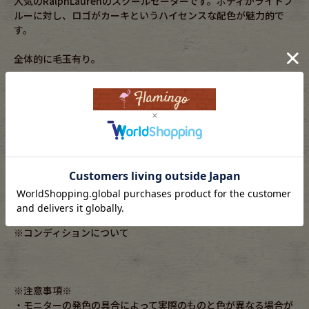
人気のRalphLaurenのスクールセーターです。ボディがライトブ
ルーに対し、ロゴがカーキというハイセンスな配色が魅力的で
す。
全体的に毛玉有り。
素材：cotton100%
年代：-
実寸サイズ
着丈：61cm
身幅：52cm
肩幅：48cm
ゆき丈：-
袖丈：65cm
身丈:-
コンディション：C
※コンディションについて
※注意事項※
・モニターの発色の具合によって実際のものと色が異なる場合が