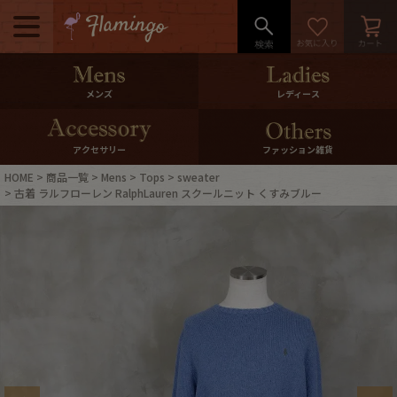
メニュー
500pt＆10％Offクーポンプレゼン
メンズ
レディース
ト
10％0ffクーポンプレゼント
アクセサリー
ファッション雑貨
HOME
商品一覧
Mens
Tops
sweater
ログイン・会員登録
LINE ID連携
古着 ラルフローレン RalphLauren スクールニット くすみブルー
お気に入り
マイページ
ご利用ガイド
International Shipping
店舗紹介
特集一覧