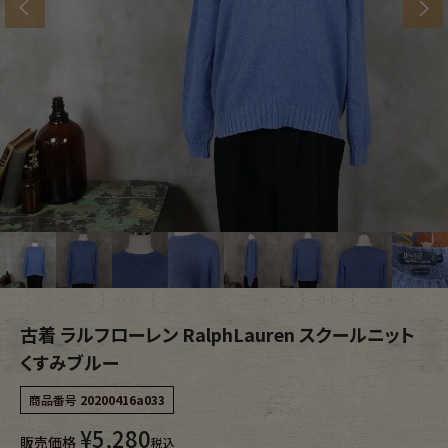
s
ブランドから探す
スタッフコーディネート
年代から探す
古着卸DOCK
メンズ商品カテゴリーから探す
Tops
Outer
Bottoms
Fafatt
レディース商品カテゴリーから探す
古着 ラルフローレン RalphLauren スクールニット
くすみブルー
Tops
Bottoms
商品番号
20200416a033
¥
5,280
販売価格
Outer
One Piece
税込