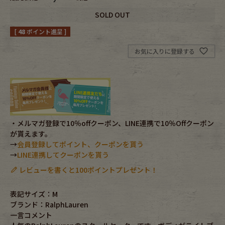
SOLD OUT
Fafatt
Kidswear
[
48
ポイント進呈 ]
お気に入りに登録する
小物・アクセサリーから探す
Eye Wear
Cap
Bag
Stall・Scarf
・メルマガ登録で10％offクーポン、LINE連携で10％Offクーポン
が貰えます。
Accessory
Shoes
→
会員登録してポイント、クーポンを貰う
→
LINE連携してクーポンを貰う
Belt
antique goods
レビューを書くと100ポイントプレゼント！
Keyring
vintage bicycle
表記サイズ：M
ブランド：RalphLauren
FAFATT
一言コメント