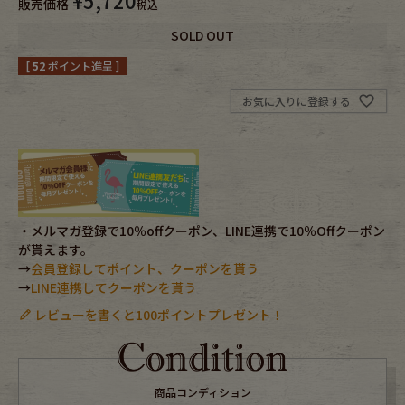
¥
5,720
販売価格
税込
SOLD OUT
Fafatt
Kidswear
[
52
ポイント進呈 ]
小物・アクセサリーから探す
お気に入りに登録する
Eye Wear
Cap
Bag
Stall・Scarf
・メルマガ登録で10％offクーポン、LINE連携で10％Offクーポン
Accessory
Shoes
が貰えます。
→
会員登録してポイント、クーポンを貰う
→
LINE連携してクーポンを貰う
Belt
antique goods
レビューを書くと100ポイントプレゼント！
Keyring
vintage bicycle
FAFATT
商品コンディション