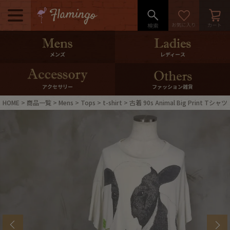
メニュー
500pt＆10％Offクーポンプレゼン
メンズ
レディース
ト
10％0ffクーポンプレゼント
アクセサリー
ファッション雑貨
HOME
商品一覧
Mens
Tops
t-shirt
古着 90s Animal Big Print Tシャツ
ログイン・会員登録
LINE ID連携
お気に入り
マイページ
ご利用ガイド
International Shipping
店舗紹介
特集一覧
s