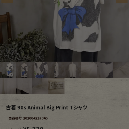
ブランドから探す
スタッフコーディネート
年代から探す
古着卸DOCK
メンズ商品カテゴリーから探す
Tops
Outer
Bottoms
Fafatt
レディース商品カテゴリーから探す
古着 90s Animal Big Print Tシャツ
Tops
Bottoms
商品番号
20200421a046
Outer
One Piece