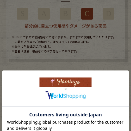
S
A
B
C
D
部分的に目立つ使用感やダメージがある商品
※USEDですので使用感などございますが、まだまだご愛用していただけます。
古着という事をご理解の上ご注文よろしくお願いします。
※全体に色あせがございます。
※古着は洗濯、検品などのケアを行っております。
表記サイズ
onesize
ブランド
Kittens
素材
cotton100%
年代
90s
カラー
ホワイト/white