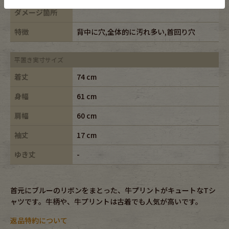
ダメージ箇所
特徴
背中に穴,全体的に汚れ多い,首回り穴
平置き実寸サイズ
着丈
74 cm
身幅
61 cm
肩幅
60 cm
袖丈
17 cm
ゆき丈
-
首元にブルーのリボンをまとった、牛プリントがキュートなTシ
ャツです。牛柄や、牛プリントは古着でも人気が高いです。
返品特約について