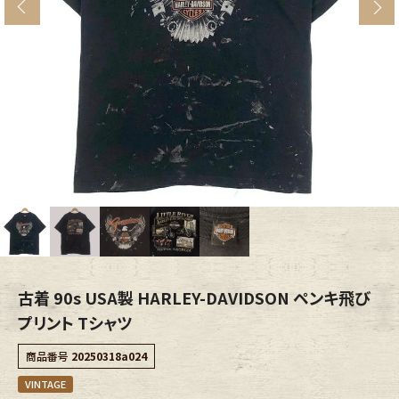
s
ブランドから探す
スタッフコーディネート
年代から探す
古着卸DOCK
メンズ商品カテゴリーから探す
Tops
Outer
Bottoms
Fafatt
レディース商品カテゴリーから探す
古着 90s USA製 HARLEY-DAVIDSON ペンキ飛び
プリント Tシャツ
Tops
Bottoms
商品番号
20250318a024
VINTAGE
Outer
One Piece