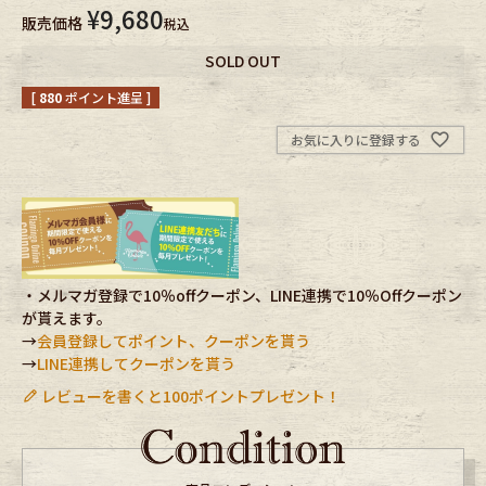
¥
9,680
販売価格
税込
Fafatt
Kidswear
SOLD OUT
[
880
ポイント進呈 ]
小物・アクセサリーから探す
お気に入りに登録する
Eye Wear
Cap
Bag
Stall・Scarf
・メルマガ登録で10％offクーポン、LINE連携で10％Offクーポン
Accessory
Shoes
が貰えます。
→
会員登録してポイント、クーポンを貰う
Belt
antique goods
→
LINE連携してクーポンを貰う
レビューを書くと100ポイントプレゼント！
Keyring
vintage bicycle
FAFATT