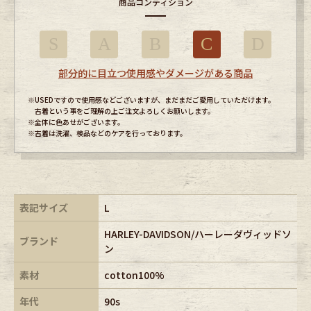
商品コンディション
S
A
B
C
D
部分的に目立つ使用感やダメージがある商品
※USEDですので使用感などございますが、まだまだご愛用していただけます。
古着という事をご理解の上ご注文よろしくお願いします。
※全体に色あせがございます。
※古着は洗濯、検品などのケアを行っております。
表記サイズ
L
HARLEY-DAVIDSON/ハーレーダヴィッドソ
ブランド
ン
素材
cotton100%
年代
90s