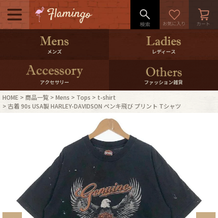
メニュー
500pt＆10％Offクーポンプレゼン
メンズ
レディース
ト
10％0ffクーポンプレゼント
アクセサリー
ファッション雑貨
HOME
商品一覧
Mens
Tops
t-shirt
ログイン・会員登録
LINE ID連携
古着 90s USA製 HARLEY-DAVIDSON ペンキ飛び プリント Tシャツ
お気に入り
マイページ
ご利用ガイド
International Shipping
店舗紹介
特集一覧