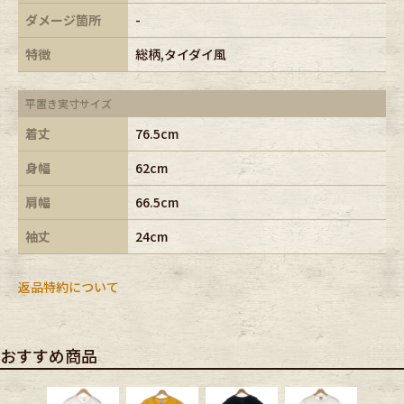
ダメージ箇所
-
特徴
総柄,タイダイ風
平置き実寸サイズ
着丈
76.5cm
身幅
62cm
肩幅
66.5cm
袖丈
24cm
返品特約について
おすすめ商品