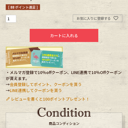
[
88
ポイント進呈 ]
Fafatt
Kidswear
お気に入りに登録する
小物・アクセサリーから探す
カートに入れる
Eye Wear
Cap
Bag
Stall・Scarf
・メルマガ登録で10％offクーポン、LINE連携で10％Offクーポン
Accessory
Shoes
が貰えます。
→
会員登録してポイント、クーポンを貰う
→
LINE連携してクーポンを貰う
Belt
antique goods
レビューを書くと100ポイントプレゼント！
Keyring
vintage bicycle
FAFATT
商品コンディション