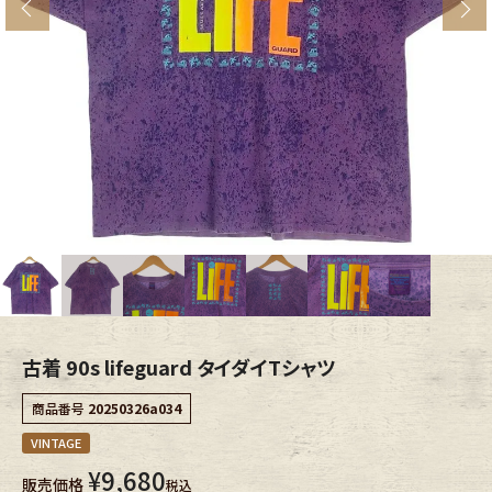
s
ブランドから探す
スタッフコーディネート
年代から探す
古着卸DOCK
メンズ商品カテゴリーから探す
Tops
Outer
Bottoms
Fafatt
レディース商品カテゴリーから探す
古着 90s lifeguard タイダイTシャツ
商品番号
20250326a034
Tops
Bottoms
VINTAGE
¥
9,680
販売価格
Outer
One Piece
税込