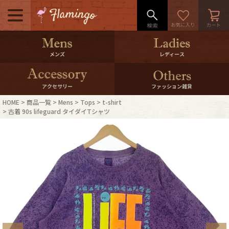
メニュー
500pt＆10％Offクーポンプレゼン
メンズ
レディース
ト
10％0ffクーポンプレゼント
アクセサリー
ファッション雑貨
HOME
商品一覧
Mens
Tops
t-shirt
ログイン・会員登録
LINE ID連携
古着 90s lifeguard タイダイTシャツ
お気に入り
マイページ
ご利用ガイド
International Shipping
店舗紹介
特集一覧