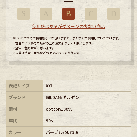
S
A
B
C
D
使用感はあるがダメージの少ない商品
※USEDですので使用感などございますが、まだまだご愛用していただけます。
古着という事をご理解の上ご注文よろしくお願いします。
※全体に色あせがございます。
※古着は洗濯、検品などのケアを行っております。
表記サイズ
XXL
ブランド
GILDAN/ギルダン
素材
cotton100%
年代
90s
カラー
パープル/purple