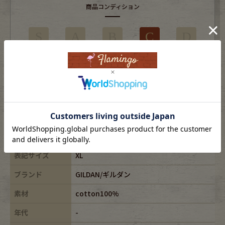
商品コンディション
S
A
B
C
D
部分的に目立つ使用感やダメージがある商品
※USEDですので使用感などございますが、まだまだご愛用していただけます。
古着という事をご理解の上ご注文よろしくお願いします。
※全体に色あせがございます。
※古着は洗濯、検品などのケアを行っております。
表記サイズ
XL
ブランド
GILDAN/ギルダン
素材
cotton100%
年代
-