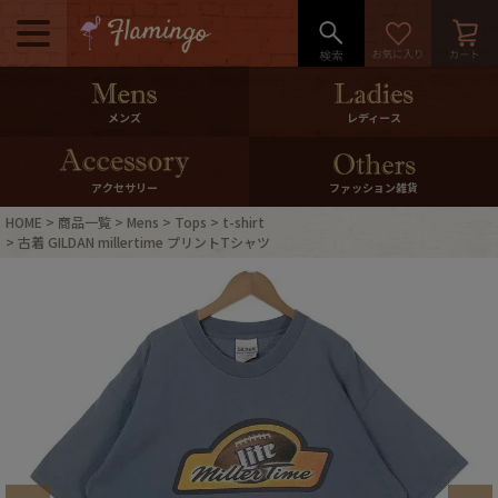
メニュー
500pt＆10％Offクーポンプレゼン
メンズ
レディース
ト
10％0ffクーポンプレゼント
アクセサリー
ファッション雑貨
HOME
商品一覧
Mens
Tops
t-shirt
ログイン・会員登録
LINE ID連携
古着 GILDAN millertime プリントTシャツ
お気に入り
マイページ
ご利用ガイド
International Shipping
店舗紹介
特集一覧