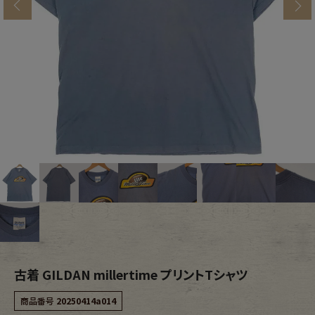
s
ブランドから探す
スタッフコーディネート
年代から探す
古着卸DOCK
メンズ商品カテゴリーから探す
Tops
Outer
Bottoms
Fafatt
レディース商品カテゴリーから探す
古着 GILDAN millertime プリントTシャツ
Tops
Bottoms
商品番号
20250414a014
Outer
One Piece