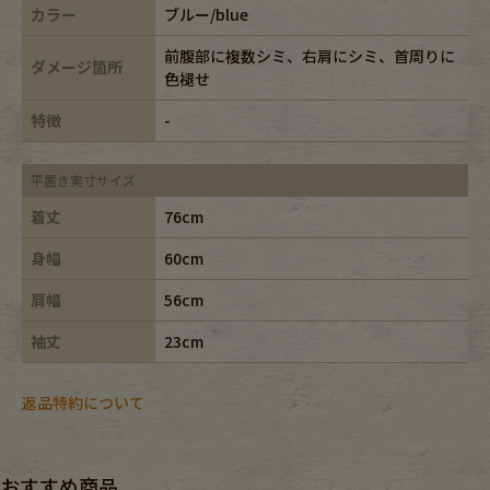
カラー
ブルー/blue
前腹部に複数シミ、右肩にシミ、首周りに
ダメージ箇所
色褪せ
特徴
-
平置き実寸サイズ
着丈
76cm
身幅
60cm
肩幅
56cm
袖丈
23cm
返品特約について
おすすめ商品