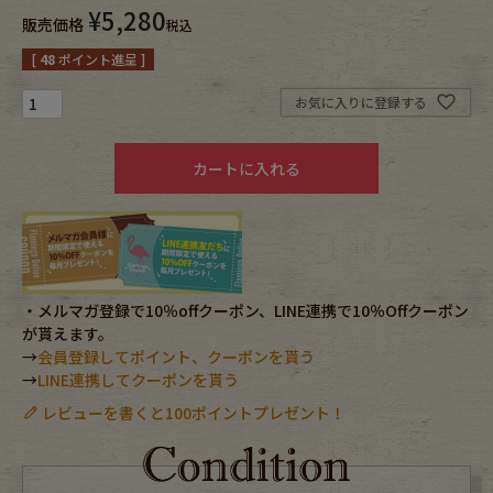
¥
5,280
販売価格
税込
Fafatt
Kidswear
[
48
ポイント進呈 ]
お気に入りに登録する
小物・アクセサリーから探す
カートに入れる
Eye Wear
Cap
Bag
Stall・Scarf
Accessory
Shoes
・メルマガ登録で10％offクーポン、LINE連携で10％Offクーポン
が貰えます。
Belt
antique goods
→
会員登録してポイント、クーポンを貰う
→
LINE連携してクーポンを貰う
Keyring
vintage bicycle
レビューを書くと100ポイントプレゼント！
FAFATT