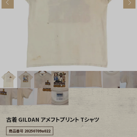
s
ブランドから探す
スタッフコーディネート
年代から探す
古着卸DOCK
メンズ商品カテゴリーから探す
Tops
Outer
Bottoms
Fafatt
レディース商品カテゴリーから探す
古着 GILDAN アメフトプリント Tシャツ
Tops
Bottoms
商品番号
20250709a022
Outer
One Piece