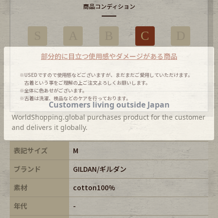
商品コンディション
S
A
B
C
D
部分的に目立つ使用感やダメージがある商品
※USEDですので使用感などございますが、まだまだご愛用していただけます。
古着という事をご理解の上ご注文よろしくお願いします。
※全体に色あせがございます。
※古着は洗濯、検品などのケアを行っております。
表記サイズ
M
ブランド
GILDAN/ギルダン
素材
cotton100%
年代
-