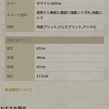
カラー
ホワイト/white
首周りと胸部と腹部に複数シミ汚れ,両脇に
ダメージ箇所
シミ
特徴
両面プリント,バックプリント,アニマル
平置き実寸サイズ
着丈
67cm
身幅
49cm
肩幅
47cm
袖丈
17.5cm
返品特約について
おすすめ商品