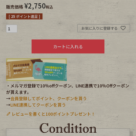
¥
2,750
販売価格
税込
Fafatt
Kidswear
[
25
ポイント進呈 ]
お気に入りに登録する
小物・アクセサリーから探す
カートに入れる
Eye Wear
Cap
Bag
Stall・Scarf
Accessory
Shoes
・メルマガ登録で10％offクーポン、LINE連携で10％Offクーポン
が貰えます。
Belt
antique goods
→
会員登録してポイント、クーポンを貰う
→
LINE連携してクーポンを貰う
Keyring
vintage bicycle
レビューを書くと100ポイントプレゼント！
FAFATT