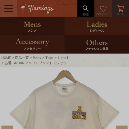
メニュー
500pt＆10％Offクーポンプレゼン
メンズ
レディース
ト
10％0ffクーポンプレゼント
アクセサリー
ファッション雑貨
HOME
商品一覧
Mens
Tops
t-shirt
ログイン・会員登録
LINE ID連携
古着 GILDAN アメフトプリント Tシャツ
お気に入り
マイページ
ご利用ガイド
International Shipping
店舗紹介
特集一覧