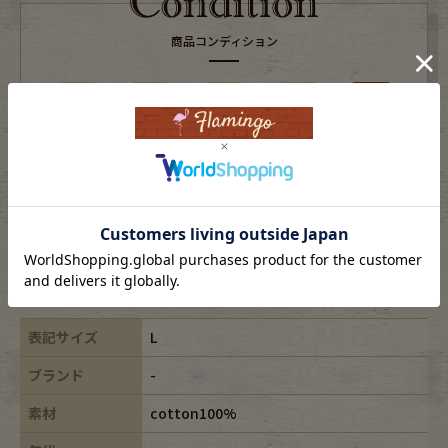
商品コンディション
S
A
B
C
D
全体的に使用感や目立つダメージがある商品
※USEDですので使用感などございますが、まだまだご愛用していただけます。
古着という事をご理解の上ご注文よろしくお願いします。
※全体に色あせがございます。
※古着は洗濯、検品などのケアを行っております。
表記サイズ
L
ブランド
-
素材
cotton100%