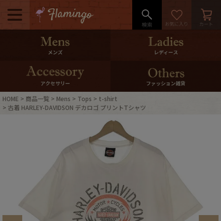
メニュー
500pt＆10％Offクーポンプレゼン
メンズ
レディース
ト
10％0ffクーポンプレゼント
アクセサリー
ファッション雑貨
HOME
商品一覧
Mens
Tops
t-shirt
ログイン・会員登録
LINE ID連携
古着 HARLEY-DAVIDSON デカロゴ プリントTシャツ
お気に入り
マイページ
ご利用ガイド
International Shipping
店舗紹介
特集一覧