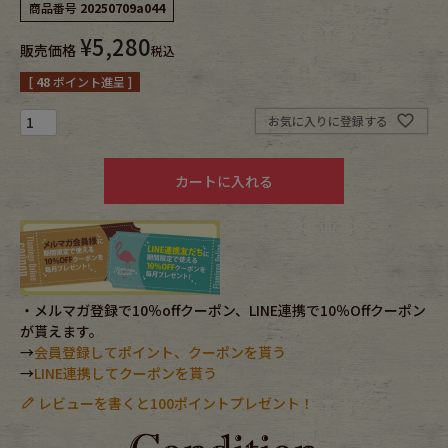
商品番号
20250709a044
¥
5,280
Fafatt
Kidswear
販売価格
税込
[
48
ポイント進呈 ]
小物・アクセサリーから探す
お気に入りに登録する
Eye Wear
Cap
カートに入れる
Bag
Stall・Scarf
Accessory
Shoes
・メルマガ登録で10％offクーポン、LINE連携で10％Offクーポン
Belt
antique goods
が貰えます。
→
会員登録してポイント、クーポンを貰う
Keyring
vintage bicycle
→
LINE連携してクーポンを貰う
レビューを書くと100ポイントプレゼント！
FAFATT