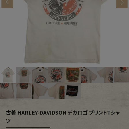
s
ブランドから探す
スタッフコーディネート
年代から探す
古着卸DOCK
メンズ商品カテゴリーから探す
Tops
Outer
Bottoms
Fafatt
レディース商品カテゴリーから探す
古着 HARLEY-DAVIDSON デカロゴ プリントTシャ
Tops
Bottoms
ツ
Outer
One Piece