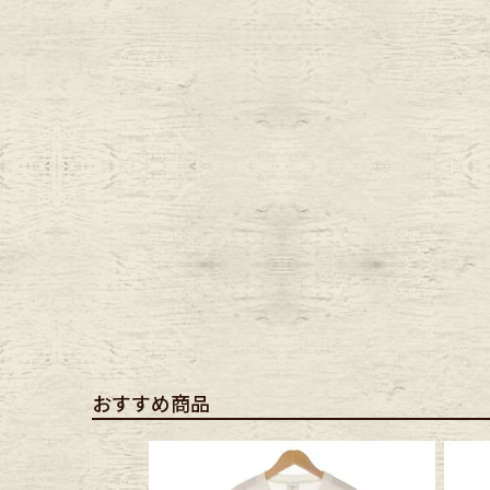
Belt
antiqu
Keyring
vintag
FAFATT
おすすめ商品