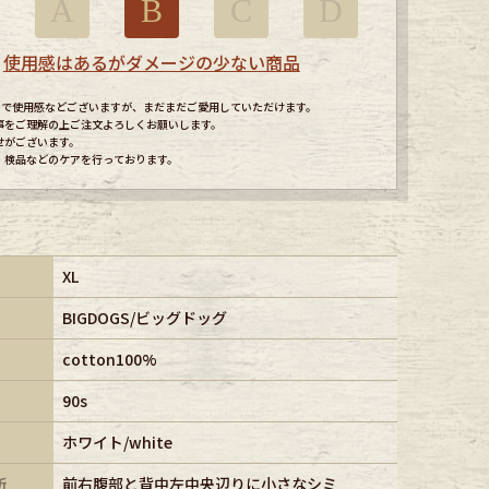
A
B
C
D
使用感はあるがダメージの少ない商品
すので使用感などございますが、まだまだご愛用していただけます。
事をご理解の上ご注文よろしくお願いします。
せがございます。
、検品などのケアを行っております。
XL
BIGDOGS/ビッグドッグ
cotton100%
90s
ホワイト/white
所
前右腹部と背中左中央辺りに小さなシミ