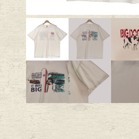
Outer
One Pi
Fafatt
Kidsw
小物・アクセサリーから探
Eye Wear
Cap
Bag
Stall・
Accessory
Shoes