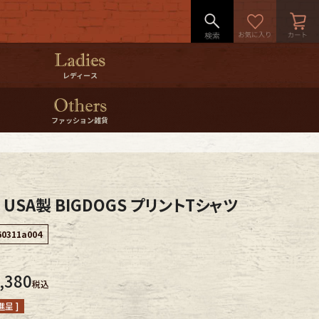
レディース
ファッション雑貨
s USA製 BIGDOGS プリントTシャツ
60311a004
,380
税込
呈 ]