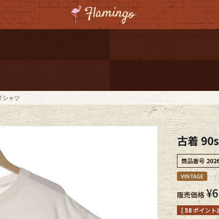
ーポンプレゼント
レゼント
連携
トTシャツ
ジ
古着 90
onal Shipping
商品番号
202
VINTAGE
¥
6
販売価格
コーディネート
[
58
ポイント進