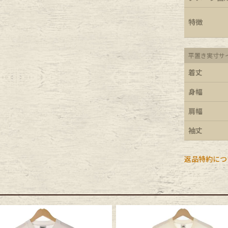
e goods
特徴
e bicycle
平置き実寸サ
着丈
身幅
肩幅
袖丈
返品特約につ