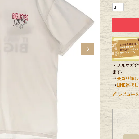
CK
す
Next
・メルマガ登録
ます。
→
会員登録し
→
LINE連
レビューを
探す
ms