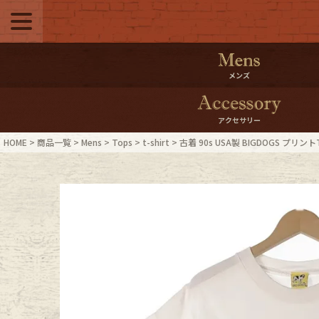
メニュー
500pt＆10％Offク
メンズ
10％0ffクーポンプ
アクセサリー
ログイン・会員登録
LINE ID
HOME
商品一覧
Mens
Tops
t-shirt
古着 90s USA製 BIGDOGS プリン
お気に入り
マイペー
ご利用ガイド
Internati
店舗紹介
特集一覧
ブランドから探す
スタッフ