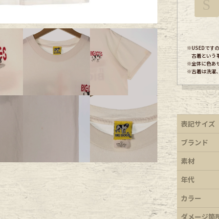
S
ece
※USEDで
ear
古着という
※全体に色あ
※古着は洗濯
す
表記サイズ
ブランド
素材
Scarf
年代
カラー
ダメージ箇