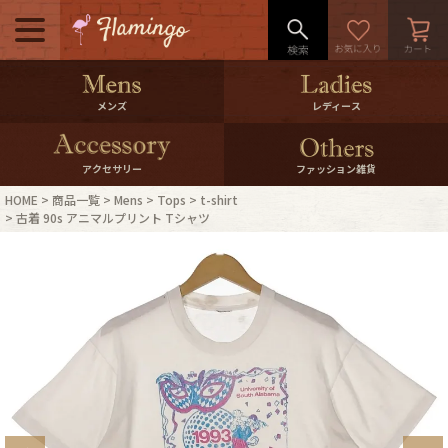
メニュー
500pt＆10％Offクーポンプレゼン
メンズ
レディース
ト
10％0ffクーポンプレゼント
アクセサリー
ファッション雑貨
HOME
商品一覧
Mens
Tops
t-shirt
ログイン・会員登録
LINE ID連携
古着 90s アニマルプリント Tシャツ
お気に入り
マイページ
ご利用ガイド
International Shipping
店舗紹介
特集一覧