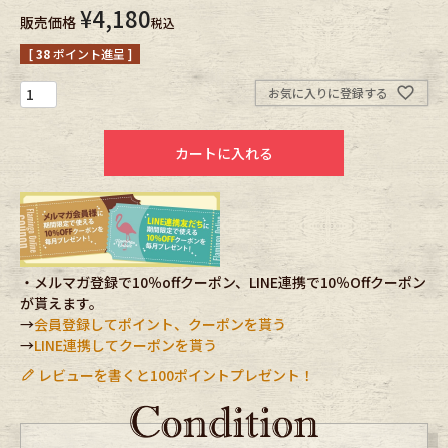
¥
4,180
販売価格
税込
Fafatt
Kidswear
[
38
ポイント進呈 ]
お気に入りに登録する
小物・アクセサリーから探す
カートに入れる
Eye Wear
Cap
Bag
Stall・Scarf
Accessory
Shoes
・メルマガ登録で10％offクーポン、LINE連携で10％Offクーポン
が貰えます。
Belt
antique goods
→
会員登録してポイント、クーポンを貰う
→
LINE連携してクーポンを貰う
Keyring
vintage bicycle
レビューを書くと100ポイントプレゼント！
FAFATT