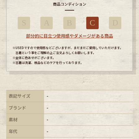
商品コンディション
S
A
B
C
D
部分的に目立つ使用感やダメージがある商品
※USEDですので使用感などございますが、まだまだご愛用していただけます。
古着という事をご理解の上ご注文よろしくお願いします。
※全体に色あせがございます。
※古着は洗濯、検品などのケアを行っております。
表記サイズ
-
ブランド
-
素材
-
年代
-