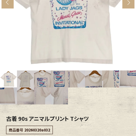
s
ブランドから探す
スタッフコーディネート
年代から探す
古着卸DOCK
メンズ商品カテゴリーから探す
Tops
Outer
Bottoms
Fafatt
レディース商品カテゴリーから探す
古着 90s アニマルプリント Tシャツ
Tops
Bottoms
商品番号
20260320a032
Outer
One Piece