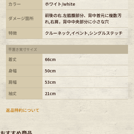
カラー
ホワイト/white
前後の右.左脇腹部分、背中首元に複数汚
ダメージ箇所
れ,右肩，背中中央部分に小さな穴
特徴
クルーネック,イベント,シングルステッチ
平置き実寸サイズ
着丈
66cm
身幅
50cm
肩幅
53cm
袖丈
21cm
返品特約について
おすすめ商品