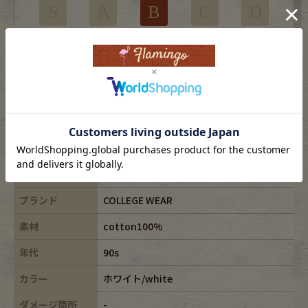
S
A
B
C
D
使用感はあるがダメージの少ない商品
※USEDですので使用感などございますが、まだまだご愛用していただけます。
古着という事をご理解の上ご注文よろしくお願いします。
※全体に色あせがございます。
※古着は洗濯、検品などのケアを行っております。
表記サイズ
L
ブランド
COLLEGE WEAR
素材
cotton100%
年代
90s
カラー
ホワイト/white
ダメージ箇所
-