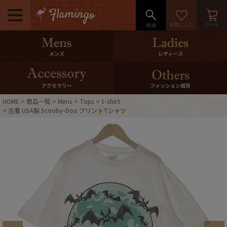
メニュー
500pt＆10％Offクーポンプレゼン
メンズ
レディース
ト
10％0ffクーポンプレゼント
アクセサリー
ファッション雑貨
HOME
商品一覧
Mens
Tops
t-shirt
ログイン・会員登録
LINE ID連携
古着 USA製 Scooby-Doo プリントTシャツ
お気に入り
マイページ
ご利用ガイド
International Shipping
店舗紹介
特集一覧