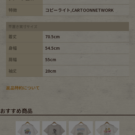
特徴
コピーライト,CARTOONNETWORK
平置き実寸サイズ
着丈
70.5cm
身幅
54.5cm
肩幅
55cm
袖丈
20cm
返品特約について
おすすめ商品