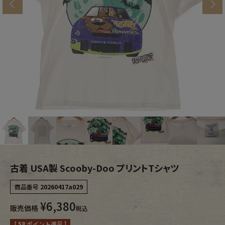
s
ブランドから探す
スタッフコーディネート
年代から探す
古着卸DOCK
メンズ商品カテゴリーから探す
Tops
Outer
Bottoms
Fafatt
レディース商品カテゴリーから探す
古着 USA製 Scooby-Doo プリントTシャツ
商品番号
20260417a029
Tops
Bottoms
¥
6,380
販売価格
税込
Outer
One Piece
[
58
ポイント進呈 ]