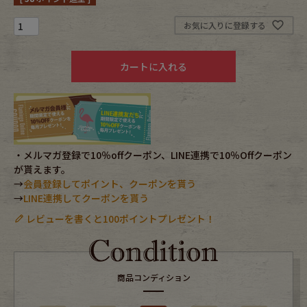
お気に入りに登録する
Fafatt
Kidswear
カートに入れる
小物・アクセサリーから探す
Eye Wear
Cap
Bag
Stall・Scarf
・メルマガ登録で10％offクーポン、LINE連携で10％Offクーポン
が貰えます。
→
会員登録してポイント、クーポンを貰う
Accessory
Shoes
→
LINE連携してクーポンを貰う
レビューを書くと100ポイントプレゼント！
Belt
antique goods
Keyring
vintage bicycle
商品コンディション
FAFATT