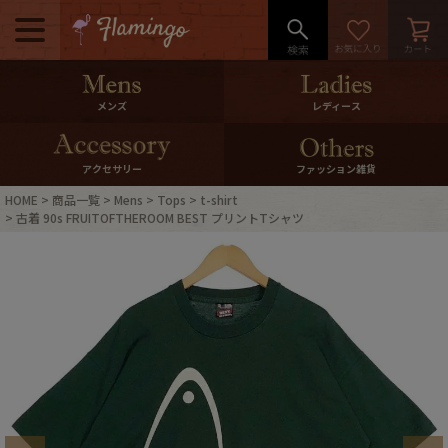
メニュー
500pt＆10％Offクーポンプレゼン
メンズ
レディース
ト
10％0ffクーポンプレゼント
アクセサリー
ファッション雑貨
HOME
商品一覧
Mens
Tops
t-shirt
ログイン・会員登録
LINE ID連携
古着 90s FRUITOFTHEROOM BEST プリントTシャツ
お気に入り
マイページ
ご利用ガイド
International Shipping
店舗紹介
特集一覧