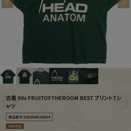
s
ブランドから探す
スタッフコーディネート
年代から探す
古着卸DOCK
メンズ商品カテゴリーから探す
Tops
Outer
Bottoms
Fafatt
レディース商品カテゴリーから探す
古着 90s FRUITOFTHEROOM BEST プリントTシ
ャツ
Tops
Bottoms
商品番号
k20250811k034
VINTAGE
Outer
One Piece