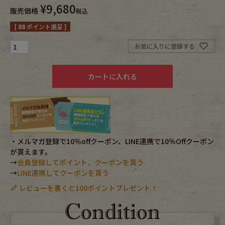
¥
9,680
販売価格
税込
Fafatt
Kidswear
[
88
ポイント進呈 ]
お気に入りに登録する
カートに入れる
・メルマガ登録で10％offクーポン、LINE連携で10％Offクーポン
が貰えます。
→
会員登録してポイント、クーポンを貰う
→
LINE連携してクーポンを貰う
レビューを書くと100ポイントプレゼント！