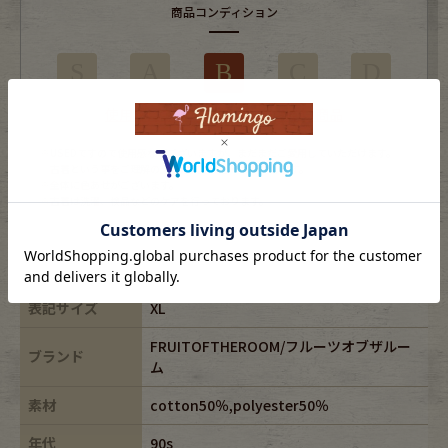
商品コンディション
S
A
B
C
D
使用感はあるがダメージの少ない商品
※USEDですので使用感などございますが、まだまだご愛用していただけます。
古着という事をご理解の上ご注文よろしくお願いします。
※全体に色あせがございます。
※古着は洗濯、検品などのケアを行っております。
表記サイズ
XL
FRUITOFTHEROOM/フルーツオブザルー
ブランド
ム
素材
cotton50％,polyester50％
年代
90s