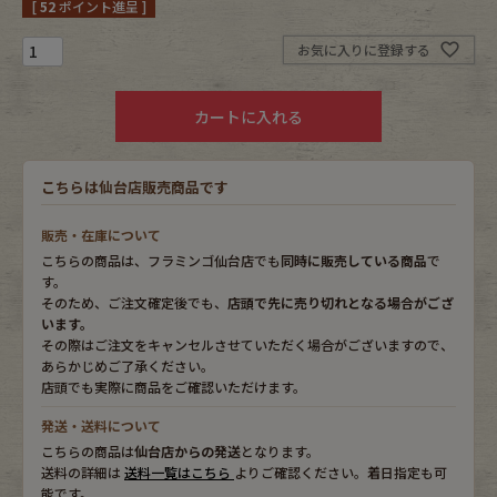
[
52
ポイント進呈 ]
Fafatt
Kidswear
お気に入りに登録する
カートに入れる
小物・アクセサリーから探す
こちらは仙台店販売商品です
Eye Wear
Cap
販売・在庫について
Bag
Stall・Scarf
こちらの商品は、フラミンゴ仙台店でも
同時に販売している商品
で
す。
Accessory
Shoes
そのため、ご注文確定後でも、
店頭で先に売り切れとなる場合がござ
います。
その際はご注文をキャンセルさせていただく場合がございますので、
Belt
antique goods
あらかじめご了承ください。
店頭でも実際に商品をご確認いただけます。
Keyring
vintage bicycle
発送・送料について
こちらの商品は
仙台店からの発送
となります。
FAFATT
送料の詳細は
送料一覧はこちら
よりご確認ください。着日指定も可
能です。