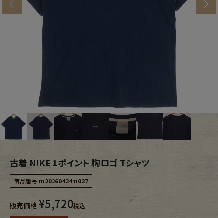
s
ブランドから探す
スタッフコーディネート
年代から探す
古着卸DOCK
メンズ商品カテゴリーから探す
Tops
Outer
Bottoms
Fafatt
レディース商品カテゴリーから探す
古着 NIKE 1ポイント 胸ロゴ Tシャツ
商品番号
m20260424m027
Tops
Bottoms
¥
5,720
販売価格
税込
Outer
One Piece