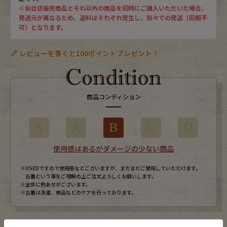
※仙台店販売商品とそれ以外の商品を同時にご購入いただいた場合、
発送元が異なるため、送料はそれぞれ発生し、別々での発送（同梱不
可）となります。
レビューを書くと100ポイントプレゼント！
商品コンディション
S
A
B
C
D
使用感はあるがダメージの少ない商品
※USEDですので使用感などございますが、まだまだご愛用していただけます。
古着という事をご理解の上ご注文よろしくお願いします。
※全体に色あせがございます。
※古着は洗濯、検品などのケアを行っております。