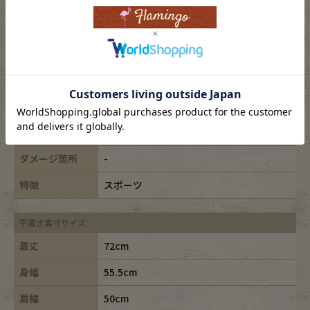
表記サイズ
XL
ブランド
NIKE/ナイキ
素材
cotton100%
年代
-
カラー
ネイビー/navy
ダメージ箇所
-
特徴
スポーツ
平置き実寸サイズ
着丈
72cm
身幅
55.5cm
肩幅
50cm