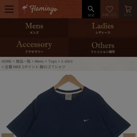
メニュー
500pt＆10％Offクーポンプレゼン
メンズ
レディース
ト
10％0ffクーポンプレゼント
アクセサリー
ファッション雑貨
HOME
商品一覧
Mens
Tops
t-shirt
ログイン・会員登録
LINE ID連携
古着 NIKE 1ポイント 胸ロゴ Tシャツ
お気に入り
マイページ
ご利用ガイド
International Shipping
店舗紹介
特集一覧