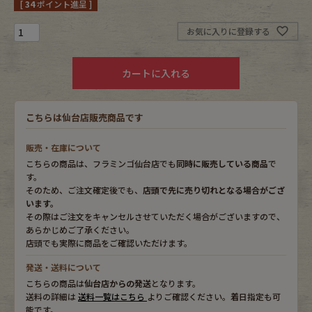
[
34
ポイント進呈 ]
Fafatt
Kidswear
お気に入りに登録する
カートに入れる
小物・アクセサリーから探す
こちらは仙台店販売商品です
Eye Wear
Cap
販売・在庫について
Bag
Stall・Scarf
こちらの商品は、フラミンゴ仙台店でも
同時に販売している商品
で
す。
Accessory
Shoes
そのため、ご注文確定後でも、
店頭で先に売り切れとなる場合がござ
います。
その際はご注文をキャンセルさせていただく場合がございますので、
Belt
antique goods
あらかじめご了承ください。
店頭でも実際に商品をご確認いただけます。
Keyring
vintage bicycle
発送・送料について
こちらの商品は
仙台店からの発送
となります。
FAFATT
送料の詳細は
送料一覧はこちら
よりご確認ください。着日指定も可
能です。