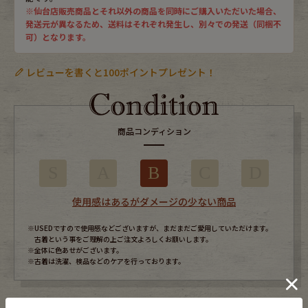
※仙台店販売商品とそれ以外の商品を同時にご購入いただいた場合、
発送元が異なるため、送料はそれぞれ発生し、別々での発送（同梱不
可）となります。
レビューを書くと100ポイントプレゼント！
商品コンディション
S
A
B
C
D
使用感はあるがダメージの少ない商品
※USEDですので使用感などございますが、まだまだご愛用していただけます。
古着という事をご理解の上ご注文よろしくお願いします。
※全体に色あせがございます。
※古着は洗濯、検品などのケアを行っております。