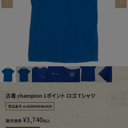
s
ブランドから探す
スタッフコーディネート
年代から探す
古着卸DOCK
メンズ商品カテゴリーから探す
Tops
Outer
Bottoms
Fafatt
レディース商品カテゴリーから探す
古着 champion 1ポイント ロゴ Tシャツ
商品番号
m20260424m028
Tops
Bottoms
¥
3,740
販売価格
税込
Outer
One Piece