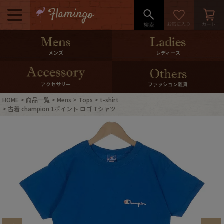
メニュー
500pt＆10％Offクーポンプレゼン
メンズ
レディース
ト
10％0ffクーポンプレゼント
アクセサリー
ファッション雑貨
HOME
商品一覧
Mens
Tops
t-shirt
ログイン・会員登録
LINE ID連携
古着 champion 1ポイント ロゴ Tシャツ
お気に入り
マイページ
ご利用ガイド
International Shipping
店舗紹介
特集一覧