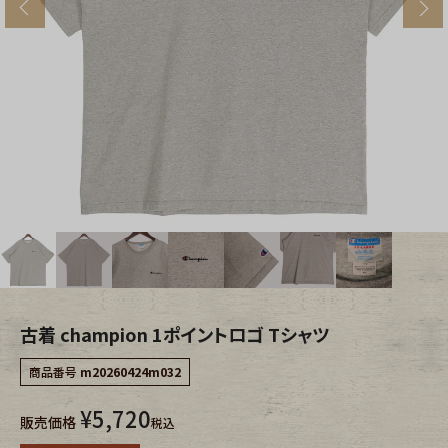
s
ブランドから探す
スタッフコーディネート
年代から探す
古着卸DOCK
メンズ商品カテゴリーから探す
Tops
Outer
Bottoms
Fafatt
レディース商品カテゴリーから探す
古着 champion 1ポイントロゴ Tシャツ
商品番号
m20260424m032
Tops
Bottoms
¥
5,720
販売価格
税込
Outer
One Piece