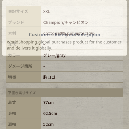
表記サイズ
XXL
ブランド
Champion/チャンピオン
素材
cotton90%,polyester10%
年代
-
カラー
グレー/gray
ダメージ箇所
-
特徴
胸ロゴ
平置き実寸サイズ
着丈
77cm
身幅
62.5cm
肩幅
52cm