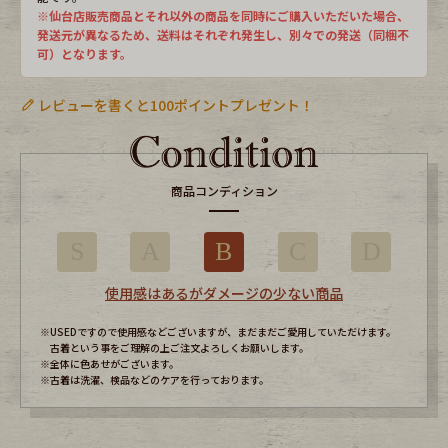
※仙台店販売商品とそれ以外の商品を同時にご購入いただいた場合、
発送元が異なるため、送料はそれぞれ発生し、別々での発送（同梱不
可）となります。
レビューを書くと100ポイントプレゼント！
商品コンディション
S
A
B
C
D
使用感はあるがダメージの少ない商品
※USEDですので使用感などございますが、まだまだご愛用していただけます。
古着という事をご理解の上ご注文よろしくお願いします。
※全体に色あせがございます。
※古着は洗濯、検品などのケアを行っております。