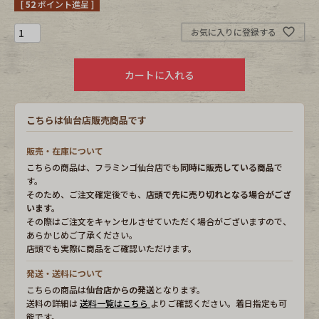
[
52
ポイント進呈 ]
Fafatt
Kidswear
お気に入りに登録する
カートに入れる
小物・アクセサリーから探す
こちらは仙台店販売商品です
Eye Wear
Cap
販売・在庫について
Bag
Stall・Scarf
こちらの商品は、フラミンゴ仙台店でも
同時に販売している商品
で
す。
Accessory
Shoes
そのため、ご注文確定後でも、
店頭で先に売り切れとなる場合がござ
います。
その際はご注文をキャンセルさせていただく場合がございますので、
Belt
antique goods
あらかじめご了承ください。
店頭でも実際に商品をご確認いただけます。
Keyring
vintage bicycle
発送・送料について
こちらの商品は
仙台店からの発送
となります。
FAFATT
送料の詳細は
送料一覧はこちら
よりご確認ください。着日指定も可
能です。