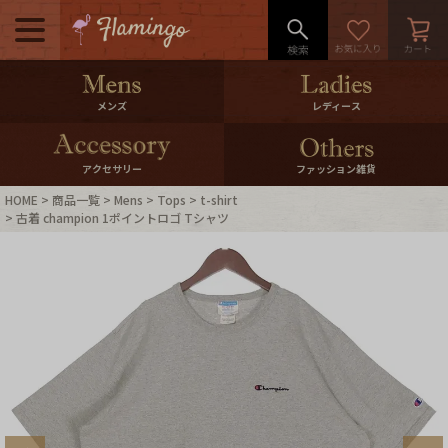
メニュー
500pt＆10％Offクーポンプレゼン
メンズ
レディース
ト
10％0ffクーポンプレゼント
アクセサリー
ファッション雑貨
HOME
商品一覧
Mens
Tops
t-shirt
ログイン・会員登録
LINE ID連携
古着 champion 1ポイントロゴ Tシャツ
お気に入り
マイページ
ご利用ガイド
International Shipping
店舗紹介
特集一覧