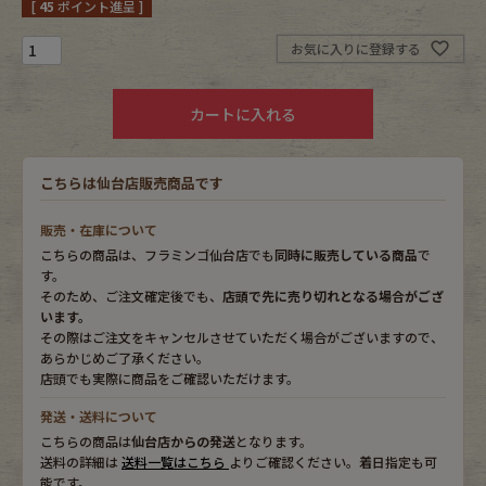
[
45
ポイント進呈 ]
Fafatt
Kidswear
お気に入りに登録する
カートに入れる
小物・アクセサリーから探す
こちらは仙台店販売商品です
Eye Wear
Cap
販売・在庫について
Bag
Stall・Scarf
こちらの商品は、フラミンゴ仙台店でも
同時に販売している商品
で
す。
Accessory
Shoes
そのため、ご注文確定後でも、
店頭で先に売り切れとなる場合がござ
います。
その際はご注文をキャンセルさせていただく場合がございますので、
Belt
antique goods
あらかじめご了承ください。
店頭でも実際に商品をご確認いただけます。
Keyring
vintage bicycle
発送・送料について
こちらの商品は
仙台店からの発送
となります。
FAFATT
送料の詳細は
送料一覧はこちら
よりご確認ください。着日指定も可
能です。