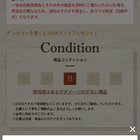
※仙台店販売商品とそれ以外の商品を同時にご購入いただいた場合、
発送元が異なるため、送料はそれぞれ発生し、別々での発送（同梱不
可）となります。
レビューを書くと100ポイントプレゼント！
商品コンディション
S
A
B
C
D
使用感はあるがダメージの少ない商品
※USEDですので使用感などございますが、まだまだご愛用していただけます。
古着という事をご理解の上ご注文よろしくお願いします。
※全体に色あせがございます。
※古着は洗濯、検品などのケアを行っております。