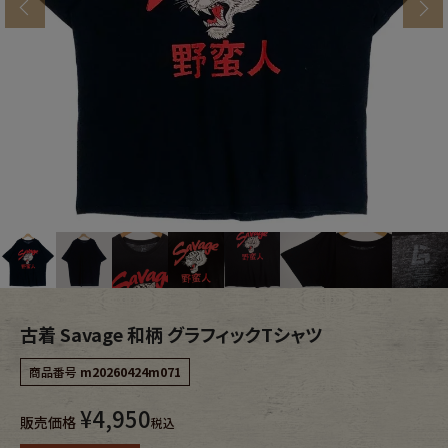
s
ブランドから探す
スタッフコーディネート
年代から探す
古着卸DOCK
メンズ商品カテゴリーから探す
Tops
Outer
Bottoms
Fafatt
レディース商品カテゴリーから探す
古着 Savage 和柄 グラフィックTシャツ
商品番号
m20260424m071
Tops
Bottoms
¥
4,950
販売価格
税込
Outer
One Piece