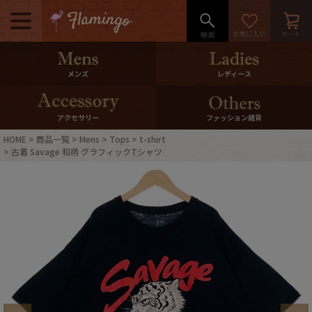
メニュー
500pt＆10％Offクーポンプレゼン
メンズ
レディース
ト
10％0ffクーポンプレゼント
アクセサリー
ファッション雑貨
HOME
商品一覧
Mens
Tops
t-shirt
ログイン・会員登録
LINE ID連携
古着 Savage 和柄 グラフィックTシャツ
お気に入り
マイページ
ご利用ガイド
International Shipping
店舗紹介
特集一覧