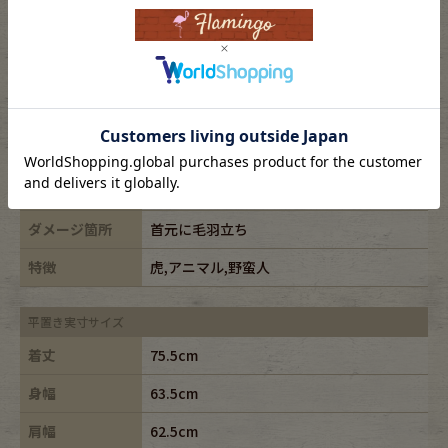
表記サイズ
2XL
ブランド
-
素材
cotton100%
年代
-
カラー
ブラック/black
ダメージ箇所
首元に毛羽立ち
特徴
虎,アニマル,野蛮人
平置き実寸サイズ
着丈
75.5cm
身幅
63.5cm
肩幅
62.5cm