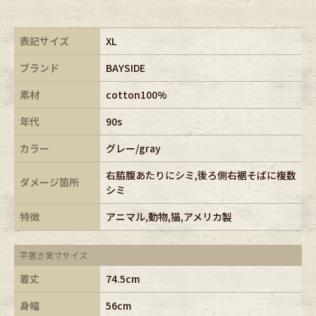
表記サイズ
XL
ブランド
BAYSIDE
素材
cotton100%
年代
90s
カラー
グレー/gray
右脇腹あたりにシミ,後ろ側右裾そばに複数
ダメージ箇所
シミ
特徴
アニマル,動物,猫,アメリカ製
平置き実寸サイズ
着丈
74.5cm
身幅
56cm