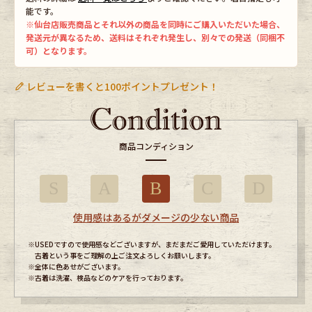
能です。
※仙台店販売商品とそれ以外の商品を同時にご購入いただいた場合、
発送元が異なるため、送料はそれぞれ発生し、別々での発送（同梱不
可）となります。
レビューを書くと100ポイントプレゼント！
商品コンディション
S
A
B
C
D
使用感はあるがダメージの少ない商品
※USEDですので使用感などございますが、まだまだご愛用していただけます。
古着という事をご理解の上ご注文よろしくお願いします。
※全体に色あせがございます。
※古着は洗濯、検品などのケアを行っております。