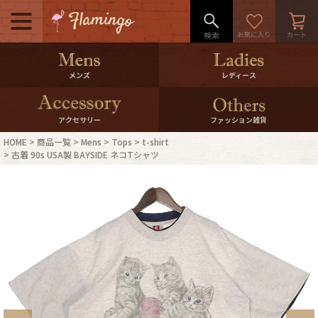
メニュー
500pt＆10％Offクーポンプレゼン
メンズ
レディース
ト
10％0ffクーポンプレゼント
アクセサリー
ファッション雑貨
HOME
商品一覧
Mens
Tops
t-shirt
ログイン・会員登録
LINE ID連携
古着 90s USA製 BAYSIDE ネコTシャツ
お気に入り
マイページ
ご利用ガイド
International Shipping
店舗紹介
特集一覧