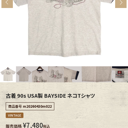
s
ブランドから探す
スタッフコーディネート
年代から探す
古着卸DOCK
メンズ商品カテゴリーから探す
Tops
Outer
Bottoms
Fafatt
レディース商品カテゴリーから探す
古着 90s USA製 BAYSIDE ネコTシャツ
商品番号
m20260430m022
Tops
Bottoms
VINTAGE
¥
7,480
販売価格
Outer
One Piece
税込