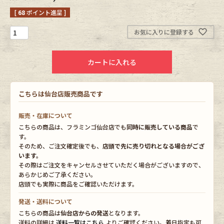
[
68
ポイント進呈 ]
Fafatt
Kidswear
お気に入りに登録する
小物・アクセサリーから探す
カートに入れる
Eye Wear
Cap
こちらは仙台店販売商品です
Bag
Stall・Scarf
販売・在庫について
こちらの商品は、フラミンゴ仙台店でも
同時に販売している商品
で
Accessory
Shoes
す。
そのため、ご注文確定後でも、
店頭で先に売り切れとなる場合がござ
います。
Belt
antique goods
その際はご注文をキャンセルさせていただく場合がございますので、
あらかじめご了承ください。
店頭でも実際に商品をご確認いただけます。
Keyring
vintage bicycle
発送・送料について
FAFATT
こちらの商品は
仙台店からの発送
となります。
送料の詳細は
送料一覧はこちら
よりご確認ください。着日指定も可