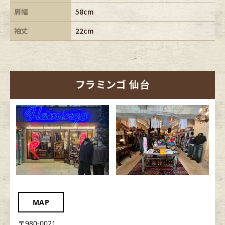
肩幅
58cm
袖丈
22cm
フラミンゴ 仙台
MAP
〒980-0021