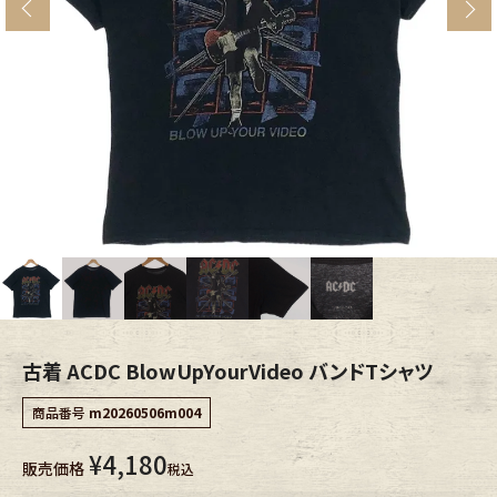
s
ブランドから探す
スタッフコーディネート
年代から探す
古着卸DOCK
メンズ商品カテゴリーから探す
Tops
Outer
Bottoms
Fafatt
レディース商品カテゴリーから探す
古着 ACDC BlowUpYourVideo バンドTシャツ
商品番号
m20260506m004
Tops
Bottoms
¥
4,180
販売価格
税込
Outer
One Piece