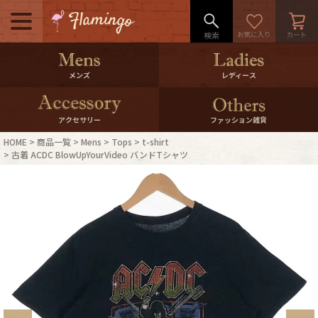
メニュー
500pt＆10％Offクーポンプレゼン
メンズ
レディース
ト
10％0ffクーポンプレゼント
アクセサリー
ファッション雑貨
HOME
商品一覧
Mens
Tops
t-shirt
ログイン・会員登録
LINE ID連携
古着 ACDC BlowUpYourVideo バンドTシャツ
お気に入り
マイページ
ご利用ガイド
International Shipping
店舗紹介
特集一覧