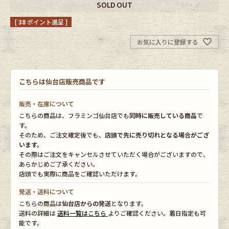
SOLD OUT
[
38
ポイント進呈 ]
Fafatt
Kidswear
お気に入りに登録する
小物・アクセサリーから探す
こちらは仙台店販売商品です
Eye Wear
Cap
販売・在庫について
Bag
Stall・Scarf
こちらの商品は、フラミンゴ仙台店でも
同時に販売している商品
で
す。
そのため、ご注文確定後でも、
店頭で先に売り切れとなる場合がござ
Accessory
Shoes
います。
その際はご注文をキャンセルさせていただく場合がございますので、
あらかじめご了承ください。
Belt
antique goods
店頭でも実際に商品をご確認いただけます。
Keyring
vintage bicycle
発送・送料について
こちらの商品は
仙台店からの発送
となります。
送料の詳細は
送料一覧はこちら
よりご確認ください。着日指定も可
FAFATT
能です。