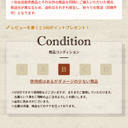
※仙台店販売商品とそれ以外の商品を同時にご購入いただいた場合、
発送元が異なるため、送料はそれぞれ発生し、別々での発送（同梱不
可）となります。
レビューを書くと100ポイントプレゼント！
商品コンディション
S
A
B
C
D
使用感はあるがダメージの少ない商品
※USEDですので使用感などございますが、まだまだご愛用していただけます。
古着という事をご理解の上ご注文よろしくお願いします。
※全体に色あせがございます。
※古着は洗濯、検品などのケアを行っております。