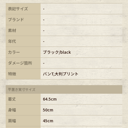
表記サイズ
-
ブランド
-
素材
-
年代
-
カラー
ブラック/black
ダメージ箇所
-
特徴
バンT,大判プリント
平置き実寸サイズ
着丈
64.5cm
身幅
50cm
肩幅
45cm