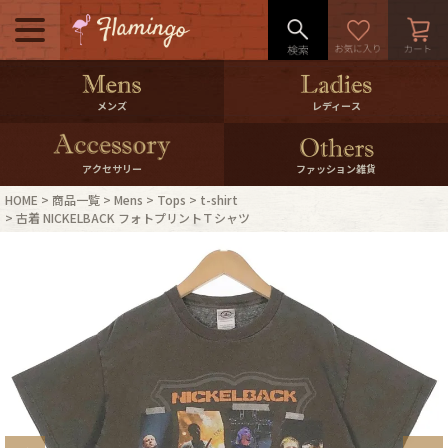
メニュー
500pt＆10％Offクーポンプレゼン
メンズ
レディース
ト
10％0ffクーポンプレゼント
アクセサリー
ファッション雑貨
HOME
商品一覧
Mens
Tops
t-shirt
ログイン・会員登録
LINE ID連携
古着 NICKELBACK フォトプリントＴシャツ
お気に入り
マイページ
ご利用ガイド
International Shipping
店舗紹介
特集一覧