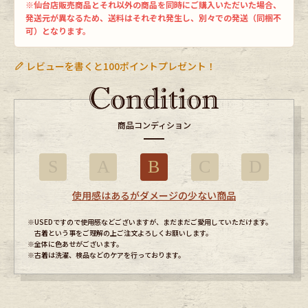
※仙台店販売商品とそれ以外の商品を同時にご購入いただいた場合、
発送元が異なるため、送料はそれぞれ発生し、別々での発送（同梱不
可）となります。
レビューを書くと100ポイントプレゼント！
商品コンディション
S
A
B
C
D
使用感はあるがダメージの少ない商品
※USEDですので使用感などございますが、まだまだご愛用していただけます。
古着という事をご理解の上ご注文よろしくお願いします。
※全体に色あせがございます。
※古着は洗濯、検品などのケアを行っております。