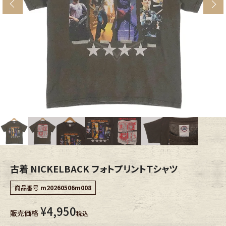
s
ブランドから探す
スタッフコーディネート
年代から探す
古着卸DOCK
メンズ商品カテゴリーから探す
Tops
Outer
Bottoms
Fafatt
レディース商品カテゴリーから探す
古着 NICKELBACK フォトプリントＴシャツ
商品番号
m20260506m008
Tops
Bottoms
¥
4,950
販売価格
税込
Outer
One Piece