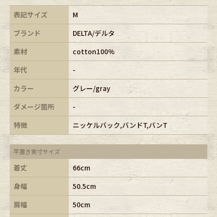
表記サイズ
M
ブランド
DELTA/デルタ
素材
cotton100%
年代
-
カラー
グレー/gray
ダメージ箇所
-
特徴
ニッケルバック,バンドT,バンT
平置き実寸サイズ
着丈
66cm
身幅
50.5cm
肩幅
50cm