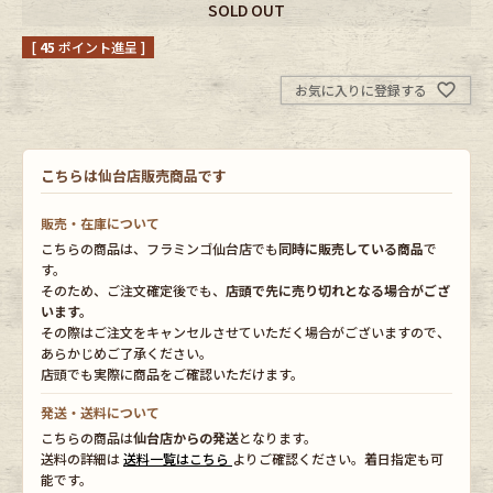
SOLD OUT
[
45
ポイント進呈 ]
Fafatt
Kidswear
お気に入りに登録する
小物・アクセサリーから探す
こちらは仙台店販売商品です
Eye Wear
Cap
販売・在庫について
Bag
Stall・Scarf
こちらの商品は、フラミンゴ仙台店でも
同時に販売している商品
で
す。
そのため、ご注文確定後でも、
店頭で先に売り切れとなる場合がござ
Accessory
Shoes
います。
その際はご注文をキャンセルさせていただく場合がございますので、
あらかじめご了承ください。
Belt
antique goods
店頭でも実際に商品をご確認いただけます。
Keyring
vintage bicycle
発送・送料について
こちらの商品は
仙台店からの発送
となります。
送料の詳細は
送料一覧はこちら
よりご確認ください。着日指定も可
FAFATT
能です。