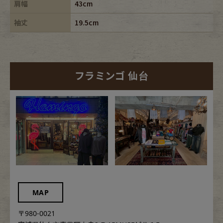
肩幅
43cm
袖丈
19.5cm
フラミンゴ 仙台
MAP
〒980-0021