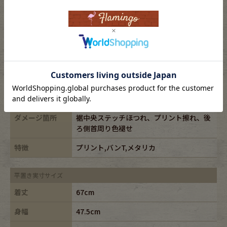
表記サイズ
-
ブランド
Bravado
素材
cotton100%
年代
-
カラー
ブラック/black
首周り色褪せ、全体に色褪せと毛羽立ち、
ダメージ箇所
裾中央ステッチほつれ、プリント擦れ、後
ろ側首周り色褪せ
特徴
プリント,バンT,メタリカ
平置き実寸サイズ
着丈
67cm
身幅
47.5cm