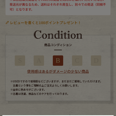
発送元が異なるため、送料はそれぞれ発生し、別々での発送（同梱不
可）となります。
レビューを書くと100ポイントプレゼント！
商品コンディション
S
A
B
C
D
使用感はあるがダメージの少ない商品
※USEDですので使用感などございますが、まだまだご愛用していただけます。
古着という事をご理解の上ご注文よろしくお願いします。
※全体に色あせがございます。
※古着は洗濯、検品などのケアを行っております。