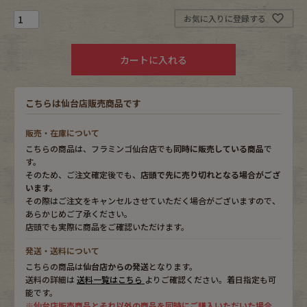
お気に入りに登録する
Fafatt
Kidswear
カートに入れる
小物・アクセサリーから探す
こちらは仙台店販売商品です
Eye Wear
Cap
販売・在庫について
こちらの商品は、フラミンゴ仙台店でも
同時に販売している商品
で
Bag
Stall・Scarf
す。
そのため、ご注文確定後でも、
店頭で先に売り切れとなる場合がござ
Accessory
Shoes
います。
その際はご注文をキャンセルさせていただく場合がございますので、
あらかじめご了承ください。
Belt
antique goods
店頭でも実際に商品をご確認いただけます。
発送・送料について
Keyring
vintage bicycle
こちらの商品は
仙台店からの発送
となります。
送料の詳細は
送料一覧はこちら
よりご確認ください。着日指定も可
FAFATT
能です。
※仙台店販売商品とそれ以外の商品を同時にご購入いただいた場合、