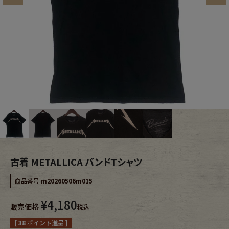
ブランドから探す
スタッフコーディネート
年代から探す
古着卸DOCK
メンズ商品カテゴリーから探す
Tops
Outer
Bottoms
Fafatt
古着 METALLICA バンドTシャツ
レディース商品カテゴリーから探す
商品番号
m20260506m015
Tops
Bottoms
¥
4,180
販売価格
税込
[
38
ポイント進呈 ]
Outer
One Piece