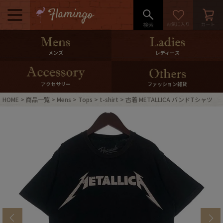
メニュー
500pt＆10％Offクーポンプレゼン
メンズ
レディース
ト
10％0ffクーポンプレゼント
アクセサリー
ファッション雑貨
HOME
商品一覧
Mens
Tops
t-shirt
古着 METALLICA バンドTシャツ
ログイン・会員登録
LINE ID連携
お気に入り
マイページ
ご利用ガイド
International Shipping
店舗紹介
特集一覧
s