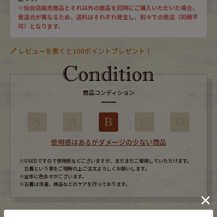
※仙台店販売商品とそれ以外の商品を同時にご購入いただいた場合、
発送元が異なるため、送料はそれぞれ発生し、別々での発送（同梱不
可）となります。
レビューを書くと100ポイントプレゼント！
商品コンディション
S
A
B
C
D
使用感はあるがダメージの少ない商品
※USEDですので使用感などございますが、まだまだご愛用していただけます。
古着という事をご理解の上ご注文よろしくお願いします。
※全体に色あせがございます。
※古着は洗濯、検品などのケアを行っております。