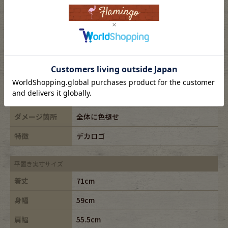
表記サイズ
XL
ブランド
anvil/アンヴィル
素材
cotton100%
年代
-
カラー
オレンジ/orange
ダメージ箇所
全体に色褪せ
特徴
デカロゴ
平置き実寸サイズ
着丈
71cm
身幅
59cm
肩幅
55.5cm