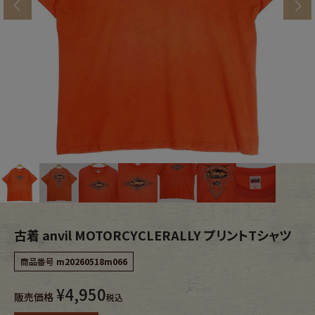
s
ブランドから探す
スタッフコーディネート
年代から探す
古着卸DOCK
メンズ商品カテゴリーから探す
Tops
Outer
Bottoms
Fafatt
レディース商品カテゴリーから探す
古着 anvil MOTORCYCLERALLY プリントTシャツ
商品番号
m20260518m066
Tops
Bottoms
¥
4,950
販売価格
税込
Outer
One Piece