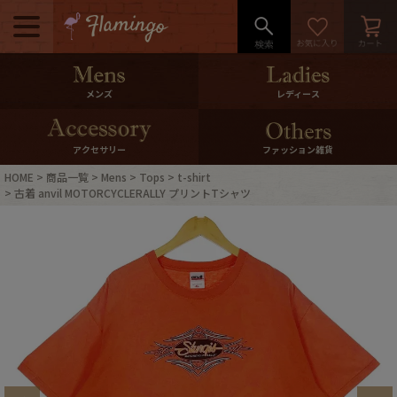
メニュー
500pt＆10％Offクーポンプレゼン
メンズ
レディース
ト
10％0ffクーポンプレゼント
アクセサリー
ファッション雑貨
HOME
商品一覧
Mens
Tops
t-shirt
ログイン・会員登録
LINE ID連携
古着 anvil MOTORCYCLERALLY プリントTシャツ
お気に入り
マイページ
ご利用ガイド
International Shipping
店舗紹介
特集一覧