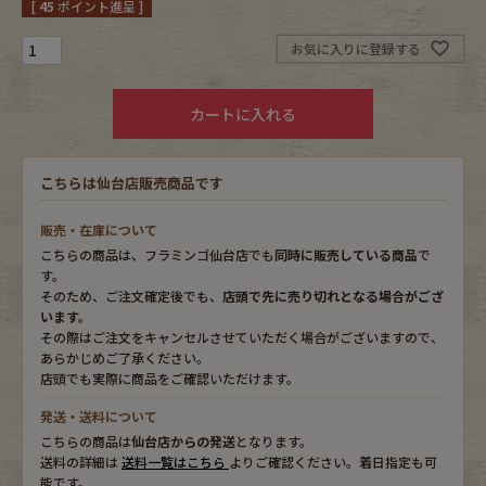
[
45
ポイント進呈 ]
Fafatt
Kidswear
お気に入りに登録する
カートに入れる
小物・アクセサリーから探す
こちらは仙台店販売商品です
Eye Wear
Cap
販売・在庫について
Bag
Stall・Scarf
こちらの商品は、フラミンゴ仙台店でも
同時に販売している商品
で
す。
Accessory
Shoes
そのため、ご注文確定後でも、
店頭で先に売り切れとなる場合がござ
います。
その際はご注文をキャンセルさせていただく場合がございますので、
Belt
antique goods
あらかじめご了承ください。
店頭でも実際に商品をご確認いただけます。
Keyring
vintage bicycle
発送・送料について
こちらの商品は
仙台店からの発送
となります。
FAFATT
送料の詳細は
送料一覧はこちら
よりご確認ください。着日指定も可
能です。