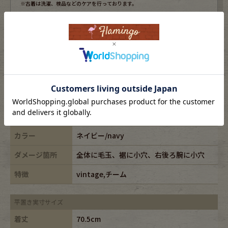
※古着は洗濯、検品などのケアを行っております。
表記サイズ
XL
ブランド
JERZEES/ジャージーズ
素材
cotton50%,polyester50%
年代
-
カラー
ネイビー/navy
ダメージ箇所
全体に毛玉、裾に小穴、右後ろ腕に小穴
特徴
vintage,チーム
平置き実寸サイズ
着丈
70.5cm