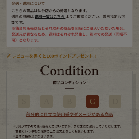
発送・送料について
こちらの商品は
仙台店からの発送
となります。
送料の詳細は
送料一覧はこちら
よりご確認ください。着日指定も可
能です。
※仙台店販売商品とそれ以外の商品を同時にご購入いただいた場合、
発送元が異なるため、送料はそれぞれ発生し、別々での発送（同梱不
可）となります。
レビューを書くと100ポイントプレゼント！
商品コンディション
S
A
B
C
D
部分的に目立つ使用感やダメージがある商品
※USEDですので使用感などございますが、まだまだご愛用していただけます。
古着という事をご理解の上ご注文よろしくお願いします。
※全体に色あせがございます。