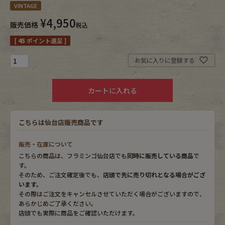
VINTAGE
¥
4,950
Fafatt
Kidswear
販売価格
税込
[
45
ポイント進呈 ]
小物・アクセサリーから探す
お気に入りに登録する
Eye Wear
Cap
カートに入れる
Bag
Stall・Scarf
こちらは仙台店販売商品です
Accessory
Shoes
販売・在庫について
こちらの商品は、フラミンゴ仙台店でも
同時に販売している商品
で
Belt
antique goods
す。
そのため、ご注文確定後でも、
店頭で先に売り切れとなる場合がござ
います。
Keyring
vintage bicycle
その際はご注文をキャンセルさせていただく場合がございますので、
あらかじめご了承ください。
FAFATT
店頭でも実際に商品をご確認いただけます。