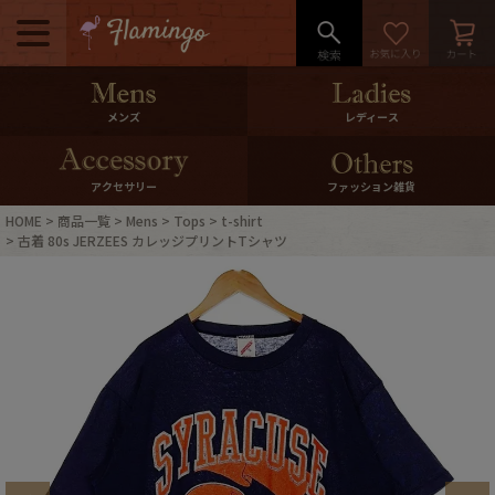
メニュー
500pt＆10％Offクーポンプレゼン
メンズ
レディース
ト
10％0ffクーポンプレゼント
アクセサリー
ファッション雑貨
HOME
商品一覧
Mens
Tops
t-shirt
ログイン・会員登録
LINE ID連携
古着 80s JERZEES カレッジプリントTシャツ
お気に入り
マイページ
ご利用ガイド
International Shipping
店舗紹介
特集一覧