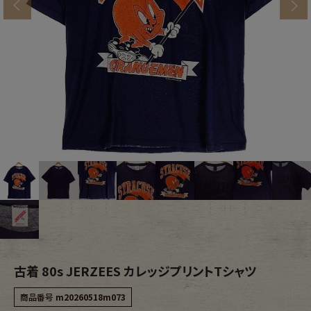
s
ブランドから探す
スタッフコーディネート
年代から探す
古着卸DOCK
メンズ商品カテゴリーから探す
Tops
Outer
Bottoms
Fafatt
レディース商品カテゴリーから探す
古着 80s JERZEES カレッジプリントTシャツ
Tops
Bottoms
商品番号
m20260518m073
Outer
One Piece