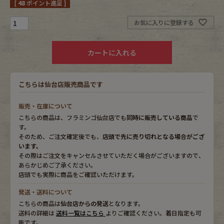
[
48
ポイント進呈 ]
Fafatt
Kidswear
お気に入りに登録する
カートに入れる
小物・アクセサリーから探す
こちらは仙台店販売商品です
Eye Wear
Cap
販売・在庫について
Bag
Stall・Scarf
こちらの商品は、フラミンゴ仙台店でも
同時に販売している商品
で
す。
Accessory
Shoes
そのため、ご注文確定後でも、
店頭で先に売り切れとなる場合がござ
います。
その際はご注文をキャンセルさせていただく場合がございますので、
Belt
antique goods
あらかじめご了承ください。
店頭でも実際に商品をご確認いただけます。
Keyring
vintage bicycle
発送・送料について
こちらの商品は
仙台店からの発送
となります。
FAFATT
送料の詳細は
送料一覧はこちら
よりご確認ください。着日指定も可
能です。