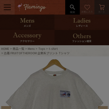
メニュー
500pt＆10％Offクーポンプレゼン
メンズ
レディース
ト
10％0ffクーポンプレゼント
アクセサリー
ファッション雑貨
HOME
商品一覧
Mens
Tops
t-shirt
ログイン・会員登録
LINE ID連携
古着 FRUITOFTHEROOM 企業系プリント Tシャツ
お気に入り
マイページ
ご利用ガイド
International Shipping
店舗紹介
特集一覧