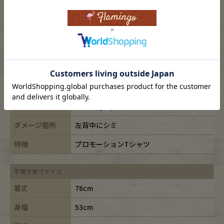
表記サイズ
XL
FRUITOFTHEROOM/フルーツオブザルー
ブランド
ム
素材
cotton98%,otherfiber2%
年代
-
カラー
グレー/gray
ダメージ箇所
左背中にシミ
特徴
プロモーションTシャツ
平置き実寸サイズ
着丈
76cm
身幅
53cm