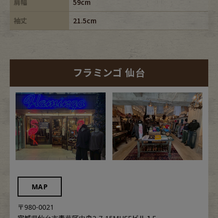
肩幅
59cm
袖丈
21.5cm
フラミンゴ 仙台
MAP
〒980-0021