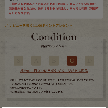
※仙台店販売商品とそれ以外の商品を同時にご購入いただいた場合、
発送元が異なるため、送料はそれぞれ発生し、別々での発送（同梱不
可）となります。
レビューを書くと100ポイントプレゼント！
商品コンディション
S
A
B
C
D
部分的に目立つ使用感やダメージがある商品
※USEDですので使用感などございますが、まだまだご愛用していただけます。
古着という事をご理解の上ご注文よろしくお願いします。
※全体に色あせがございます。
※古着は洗濯、検品などのケアを行っております。