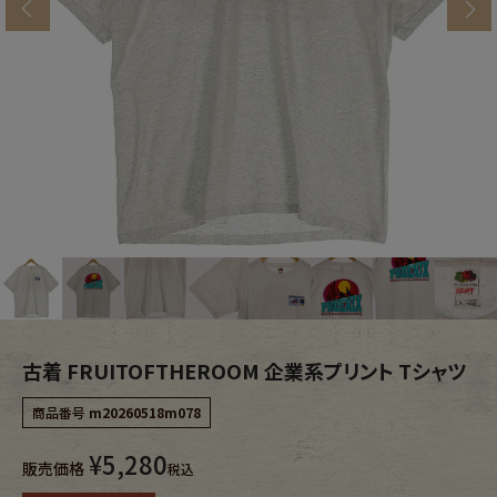
s
ブランドから探す
スタッフコーディネート
年代から探す
古着卸DOCK
メンズ商品カテゴリーから探す
Tops
Outer
Bottoms
Fafatt
レディース商品カテゴリーから探す
古着 FRUITOFTHEROOM 企業系プリント Tシャツ
商品番号
m20260518m078
Tops
Bottoms
¥
5,280
販売価格
税込
Outer
One Piece