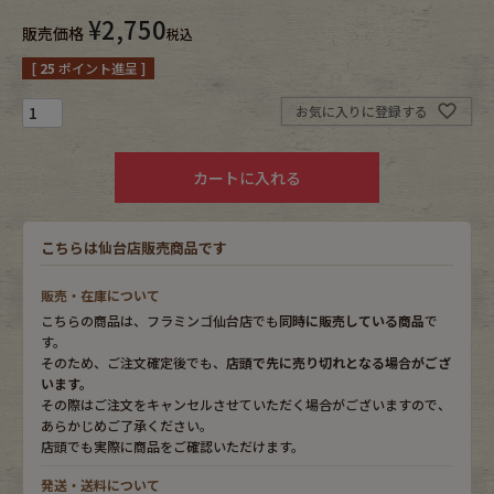
¥
2,750
販売価格
税込
Fafatt
Kidswear
[
25
ポイント進呈 ]
お気に入りに登録する
小物・アクセサリーから探す
カートに入れる
Eye Wear
Cap
Bag
Stall・Scarf
こちらは仙台店販売商品です
販売・在庫について
Accessory
Shoes
こちらの商品は、フラミンゴ仙台店でも
同時に販売している商品
で
す。
Belt
antique goods
そのため、ご注文確定後でも、
店頭で先に売り切れとなる場合がござ
います。
その際はご注文をキャンセルさせていただく場合がございますので、
Keyring
vintage bicycle
あらかじめご了承ください。
店頭でも実際に商品をご確認いただけます。
FAFATT
発送・送料について