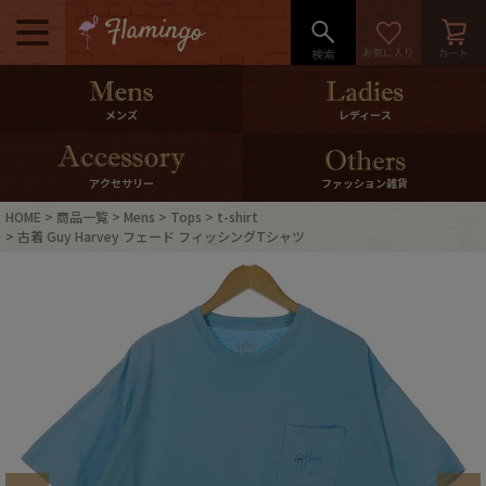
メニュー
500pt＆10％Offクーポンプレゼン
メンズ
レディース
ト
10％0ffクーポンプレゼント
アクセサリー
ファッション雑貨
HOME
商品一覧
Mens
Tops
t-shirt
ログイン・会員登録
LINE ID連携
古着 Guy Harvey フェード フィッシングTシャツ
お気に入り
マイページ
ご利用ガイド
International Shipping
店舗紹介
特集一覧