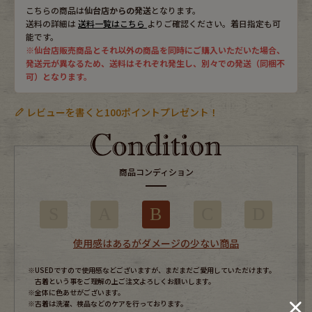
こちらの商品は
仙台店からの発送
となります。
送料の詳細は
送料一覧はこちら
よりご確認ください。着日指定も可
能です。
※仙台店販売商品とそれ以外の商品を同時にご購入いただいた場合、
発送元が異なるため、送料はそれぞれ発生し、別々での発送（同梱不
可）となります。
レビューを書くと100ポイントプレゼント！
商品コンディション
S
A
B
C
D
使用感はあるがダメージの少ない商品
※USEDですので使用感などございますが、まだまだご愛用していただけます。
古着という事をご理解の上ご注文よろしくお願いします。
※全体に色あせがございます。
※古着は洗濯、検品などのケアを行っております。