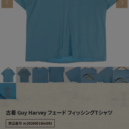
s
ブランドから探す
スタッフコーディネート
年代から探す
古着卸DOCK
メンズ商品カテゴリーから探す
Tops
Outer
Bottoms
Fafatt
レディース商品カテゴリーから探す
古着 Guy Harvey フェード フィッシングTシャツ
Tops
Bottoms
商品番号
m20260518m091
Outer
One Piece