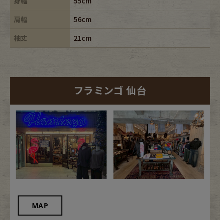
身幅
55cm
肩幅
56cm
袖丈
21cm
フラミンゴ 仙台
MAP