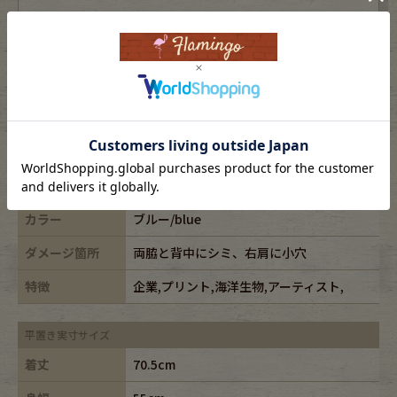
表記サイズ
XL
ブランド
Guy Harvey
素材
-
年代
-
カラー
ブルー/blue
ダメージ箇所
両脇と背中にシミ、右肩に小穴
特徴
企業,プリント,海洋生物,アーティスト,
平置き実寸サイズ
着丈
70.5cm