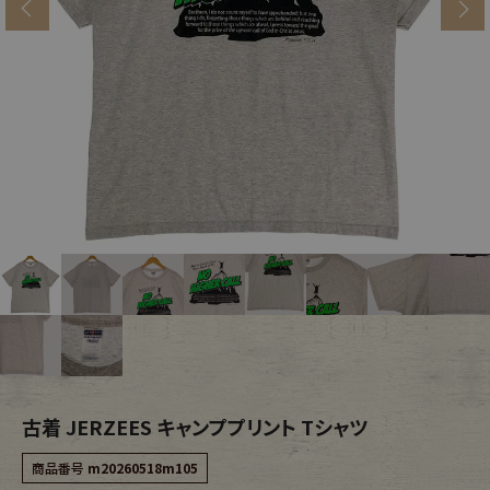
s
ブランドから探す
スタッフコーディネート
年代から探す
古着卸DOCK
メンズ商品カテゴリーから探す
Tops
Outer
Bottoms
Fafatt
レディース商品カテゴリーから探す
古着 JERZEES キャンププリント Tシャツ
Tops
Bottoms
商品番号
m20260518m105
Outer
One Piece