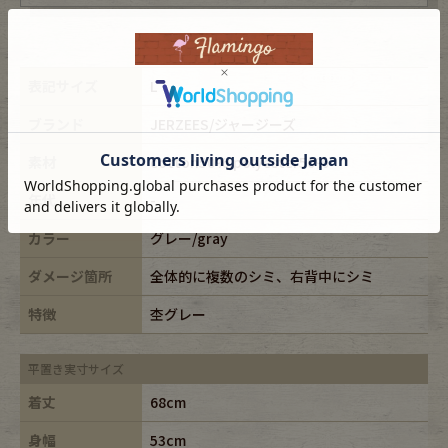
表記サイズ
L
ブランド
JERZEES/ジャージーズ
素材
cotton50%,polyester50%
年代
-
カラー
グレー/gray
ダメージ箇所
全体的に複数のシミ、右背中にシミ
特徴
杢グレー
平置き実寸サイズ
着丈
68cm
身幅
53cm