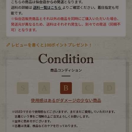
こちらの商品は
仙台店からの発送
となります。
送料の詳細は
送料一覧はこちら
よりご確認ください。着日指定も可
能です。
※仙台店販売商品とそれ以外の商品を同時にご購入いただいた場合、
発送元が異なるため、送料はそれぞれ発生し、別々での発送（同梱不
可）となります。
レビューを書くと100ポイントプレゼント！
商品コンディション
S
A
B
C
D
使用感はあるがダメージの少ない商品
※USEDですので使用感などございますが、まだまだご愛用していただけます。
古着という事をご理解の上ご注文よろしくお願いします。
※全体に色あせがございます。
※古着は洗濯、検品などのケアを行っております。