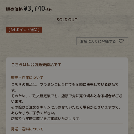
¥
3,740
販売価格
税込
Fafatt
Kidswear
SOLD OUT
[
34
ポイント進呈 ]
小物・アクセサリーから探す
お気に入りに登録する
Eye Wear
Cap
こちらは仙台店販売商品です
Bag
Stall・Scarf
販売・在庫について
Accessory
Shoes
こちらの商品は、フラミンゴ仙台店でも
同時に販売している商品
で
す。
そのため、ご注文確定後でも、
店頭で先に売り切れとなる場合がござ
Belt
antique goods
います。
その際はご注文をキャンセルさせていただく場合がございますので、
Keyring
vintage bicycle
あらかじめご了承ください。
店頭でも実際に商品をご確認いただけます。
FAFATT
発送・送料について