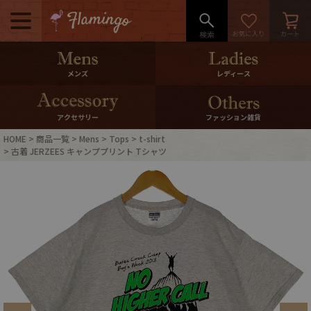
メニュー
500pt＆10％Offクーポンプレゼン
メンズ
レディース
ト
10％0ffクーポンプレゼント
アクセサリー
ファッション雑貨
HOME
商品一覧
Mens
Tops
t-shirt
ログイン・会員登録
LINE ID連携
古着 JERZEES キャンププリント Tシャツ
お気に入り
マイページ
ご利用ガイド
International Shipping
店舗紹介
特集一覧