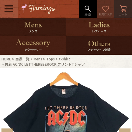
メニュー
500pt＆10％Offクーポンプレゼン
メンズ
レディース
ト
10％0ffクーポンプレゼント
アクセサリー
ファッション雑貨
HOME
商品一覧
Mens
Tops
t-shirt
ログイン・会員登録
LINE ID連携
古着 AC/DC LETTHEREBEROCK プリントTシャツ
お気に入り
マイページ
ご利用ガイド
International Shipping
店舗紹介
特集一覧