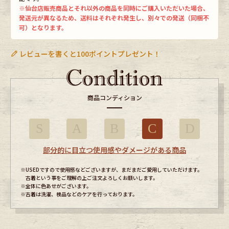
※仙台店販売商品とそれ以外の商品を同時にご購入いただいた場合、
発送元が異なるため、送料はそれぞれ発生し、別々での発送（同梱不
可）となります。
レビューを書くと100ポイントプレゼント！
商品コンディション
S
A
B
C
D
部分的に目立つ使用感やダメージがある商品
※USEDですので使用感などございますが、まだまだご愛用していただけます。
古着という事をご理解の上ご注文よろしくお願いします。
※全体に色あせがございます。
※古着は洗濯、検品などのケアを行っております。