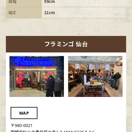
肩幅
59cm
袖丈
21cm
フラミンゴ 仙台
MAP
〒980-0021