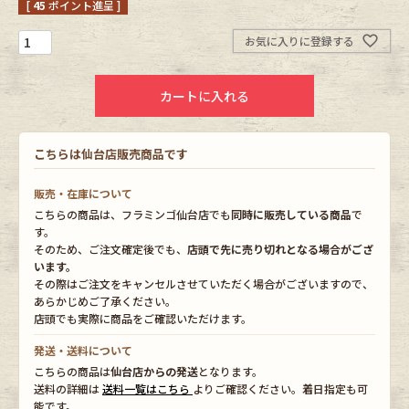
[
45
ポイント進呈 ]
Fafatt
Kidswear
お気に入りに登録する
カートに入れる
小物・アクセサリーから探す
こちらは仙台店販売商品です
Eye Wear
Cap
販売・在庫について
Bag
Stall・Scarf
こちらの商品は、フラミンゴ仙台店でも
同時に販売している商品
で
す。
Accessory
Shoes
そのため、ご注文確定後でも、
店頭で先に売り切れとなる場合がござ
います。
その際はご注文をキャンセルさせていただく場合がございますので、
Belt
antique goods
あらかじめご了承ください。
店頭でも実際に商品をご確認いただけます。
Keyring
vintage bicycle
発送・送料について
こちらの商品は
仙台店からの発送
となります。
FAFATT
送料の詳細は
送料一覧はこちら
よりご確認ください。着日指定も可
能です。