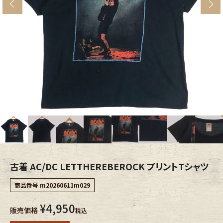
s
ブランドから探す
スタッフコーディネート
年代から探す
古着卸DOCK
メンズ商品カテゴリーから探す
Tops
Outer
Bottoms
Fafatt
レディース商品カテゴリーから探す
古着 AC/DC LETTHEREBEROCK プリントTシャツ
商品番号
m20260611m029
Tops
Bottoms
¥
4,950
販売価格
税込
Outer
One Piece