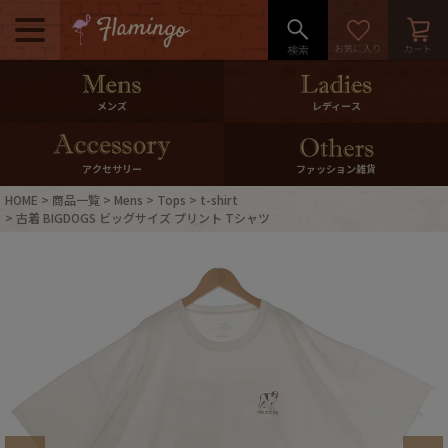
メニュー
500pt＆10％Offクーポンプレゼン
メンズ
レディース
ト
10％0ffクーポンプレゼント
アクセサリー
ファッション雑貨
HOME
商品一覧
Mens
Tops
t-shirt
ログイン・会員登録
LINE ID連携
古着 BIGDOGS ビッグサイズ プリント Tシャツ
お気に入り
マイページ
ご利用ガイド
International Shipping
店舗紹介
特集一覧