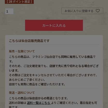
[
28
ポイント進呈 ]
Fafatt
Kidswear
お気に入りに登録する
カートに入れる
小物・アクセサリーから探す
こちらは仙台店販売商品です
Eye Wear
Cap
販売・在庫について
Bag
Stall・Scarf
こちらの商品は、フラミンゴ仙台店でも
同時に販売している商品
で
す。
Accessory
Shoes
そのため、ご注文確定後でも、
店頭で先に売り切れとなる場合がござ
います。
その際はご注文をキャンセルさせていただく場合がございますので、
Belt
antique goods
あらかじめご了承ください。
店頭でも実際に商品をご確認いただけます。
Keyring
vintage bicycle
発送・送料について
こちらの商品は
仙台店からの発送
となります。
FAFATT
送料の詳細は
送料一覧はこちら
よりご確認ください。着日指定も可
能です。