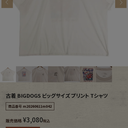
s
ブランドから探す
スタッフコーディネート
年代から探す
古着卸DOCK
メンズ商品カテゴリーから探す
Tops
Outer
Bottoms
Fafatt
レディース商品カテゴリーから探す
古着 BIGDOGS ビッグサイズ プリント Tシャツ
商品番号
m20260611m042
Tops
Bottoms
¥
3,080
販売価格
税込
Outer
One Piece