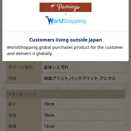
表記サイズ
-
ブランド
BIG DOGS/ビッグドッグ
素材
cotton100%
年代
-
カラー
ホワイト/white
ダメージ箇所
全体シミ汚れ
特徴
両面プリント,バックプリント,アニマル
平置き実寸サイズ
着丈
79cm
身幅
76cm
肩幅
71cm