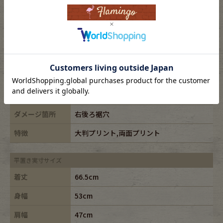
表記サイズ
L
ブランド
GILDAN/ギルダン
素材
cotton100%
年代
-
カラー
ブラック/black
ダメージ箇所
右後ろ裾穴
特徴
大判プリント,両面プリント
平置き実寸サイズ
着丈
66.5cm
身幅
53cm
肩幅
47cm