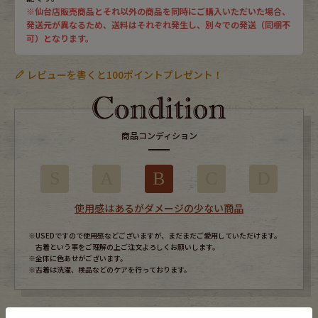
※仙台店販売商品とそれ以外の商品を同時にご購入いただいた場合、
発送元が異なるため、送料はそれぞれ発生し、別々での発送（同梱不
可）となります。
レビューを書くと100ポイントプレゼント！
商品コンディション
S
A
B
C
D
使用感はあるがダメージの少ない商品
※USEDですので使用感などございますが、まだまだご愛用していただけます。
古着という事をご理解の上ご注文よろしくお願いします。
※全体に色あせがございます。
※古着は洗濯、検品などのケアを行っております。