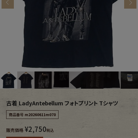
s
ブランドから探す
スタッフコーディネート
年代から探す
古着卸DOCK
メンズ商品カテゴリーから探す
Tops
Outer
Bottoms
Fafatt
レディース商品カテゴリーから探す
古着 LadyAntebellum フォトプリント Tシャツ
商品番号
m20260611m070
Tops
Bottoms
¥
2,750
販売価格
税込
Outer
One Piece