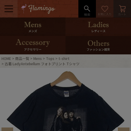
メニュー
500pt＆10％Offクーポンプレゼン
メンズ
レディース
ト
10％0ffクーポンプレゼント
アクセサリー
ファッション雑貨
HOME
商品一覧
Mens
Tops
t-shirt
ログイン・会員登録
LINE ID連携
古着 LadyAntebellum フォトプリント Tシャツ
お気に入り
マイページ
ご利用ガイド
International Shipping
店舗紹介
特集一覧