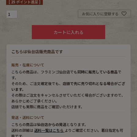
[
25
ポイント進呈 ]
Fafatt
Kidswear
お気に入りに登録する
カートに入れる
小物・アクセサリーから探す
こちらは仙台店販売商品です
Eye Wear
Cap
販売・在庫について
Bag
Stall・Scarf
こちらの商品は、フラミンゴ仙台店でも
同時に販売している商品
で
す。
Accessory
Shoes
そのため、ご注文確定後でも、
店頭で先に売り切れとなる場合がござ
います。
その際はご注文をキャンセルさせていただく場合がございますので、
Belt
antique goods
あらかじめご了承ください。
店頭でも実際に商品をご確認いただけます。
Keyring
vintage bicycle
発送・送料について
こちらの商品は
仙台店からの発送
となります。
FAFATT
送料の詳細は
送料一覧はこちら
よりご確認ください。着日指定も可
能です。