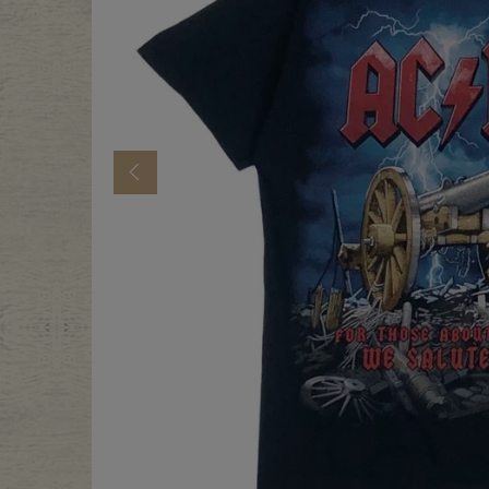
年代から探す
古着卸DO
メンズ商品カテゴリーから探
Previous
Tops
Outer
Bottoms
Fafatt
レディース商品カテゴリーから
Tops
Botto