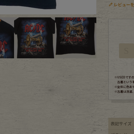
レビューを
ece
ear
S
す
※USEDで
古着という
※全体に色あ
※古着は洗濯
Scarf
表記サイズ