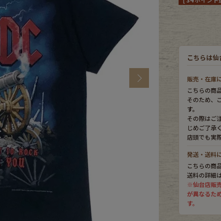
CK
こちらは仙
す
Next
販売・在庫
こちらの商
そのため、
す。
その際はご
じめご了承
店頭でも実
発送・送料
こちらの商
探す
送料の詳細
※仙台店販
が異なるた
す。
ms