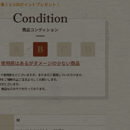
書くと100ポイントプレゼント！
商品コンディション
A
B
C
D
使用感はあるがダメージの少ない商品
すので使用感などございますが、まだまだご愛用していただけます。
事をご理解の上ご注文よろしくお願いします。
せがございます。
、検品などのケアを行っております。
M