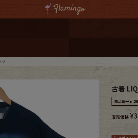
ーポンプレゼント
レゼント
連携
シャツ
ジ
古着 LI
onal Shipping
商品番号
m20
¥
3
販売価格
コーディネート
[
34
ポイント進