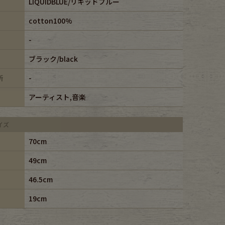
LIQUIDBLUE/リキッドブルー
cotton100%
-
ブラック/black
所
-
アーティスト,音楽
イズ
70cm
49cm
46.5cm
19cm