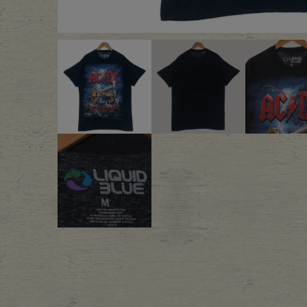
Outer
One Pi
Fafatt
Kidsw
小物・アクセサリーから探
Eye Wear
Cap
Bag
Stall・
Accessory
Shoes