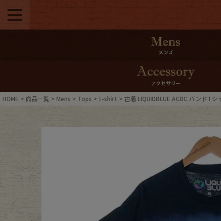
メニュー
500pt＆10％Offク
メンズ
10％0ffクーポンプ
アクセサリー
ログイン・会員登録
LINE ID
HOME
商品一覧
Mens
Tops
t-shirt
古着 LIQUIDBLUE ACDC バンドT
お気に入り
マイペー
ご利用ガイド
Internati
店舗紹介
特集一覧
ブランドから探す
スタッフ