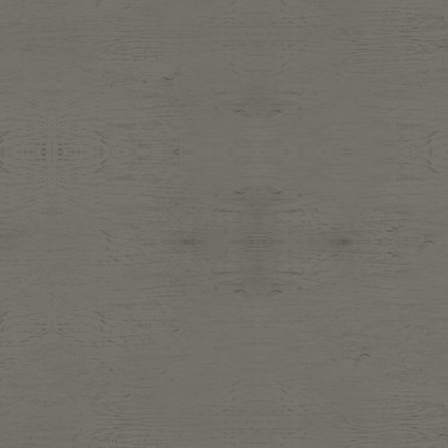
Belt
antiqu
Keyring
vintag
FAFATT