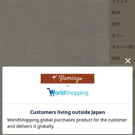
ブランド
e goods
素材
年代
e bicycle
カラー
ダメージ箇
特徴
平置き実寸サ
着丈
身幅
肩幅
袖丈