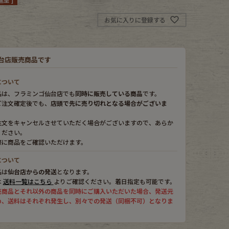
お気に入りに登録する
台店販売商品です
について
品は、フラミンゴ仙台店でも
同時に販売している商品
です。
ご注文確定後でも、
店頭で先に売り切れとなる場合がございま
注文をキャンセルさせていただく場合がございますので、あらか
ください。
際に商品をご確認いただけます。
について
品は
仙台店からの発送
となります。
は
送料一覧はこちら
よりご確認ください。着日指定も可能です。
売商品とそれ以外の商品を同時にご購入いただいた場合、発送元
め、送料はそれぞれ発生し、別々での発送（同梱不可）となりま