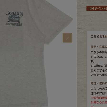
[
34
ポイント進
CK
す
こちらは仙
Next
販売・在庫
こちらの商
そのため、
す。
その際はご
じめご了承
店頭でも実
探す
発送・送料
こちらの商
送料の詳細
※仙台店販
ms
が異なるた
す。