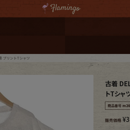
ーポンプレゼント
レゼント
連携
ah 聖書 プリントTシャツ
ジ
古着 DEL
onal Shipping
トTシャ
商品番号
m20
¥
3
販売価格
コーディネート