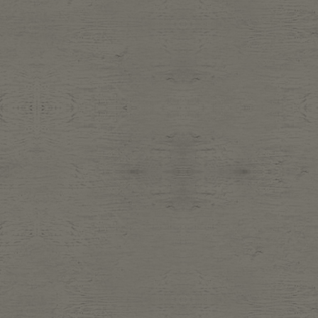
Belt
antiqu
Keyring
vintag
FAFATT