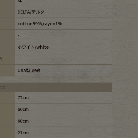
DELTA/デルタ
cotton99%,rayon1%
-
ホワイト/white
所
-
USA製,宗教
イズ
72cm
60cm
60cm
21cm