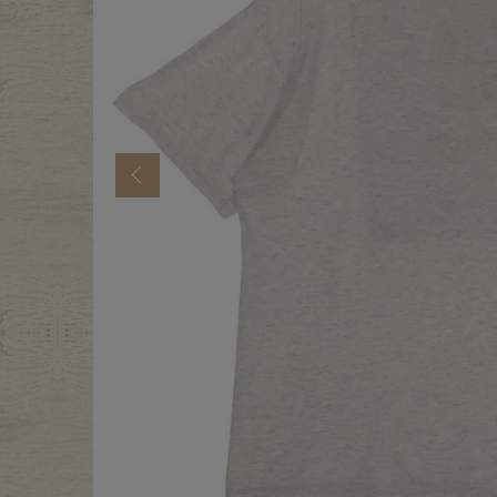
年代から探す
古着卸DO
メンズ商品カテゴリーから探
Previous
Tops
Outer
Bottoms
Fafatt
レディース商品カテゴリーから
Tops
Botto