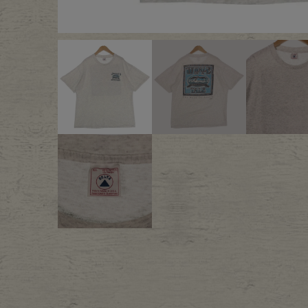
Outer
One Pi
Fafatt
Kidsw
小物・アクセサリーから探
Eye Wear
Cap
Bag
Stall・
Accessory
Shoes