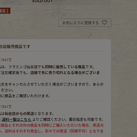
SOLD OUT
呈 ]
お気に入りに登録する
台店販売商品です
について
品は、フラミンゴ仙台店でも
同時に販売している商品
です。
ご注文確定後でも、
店頭で先に売り切れとなる場合がございま
注文をキャンセルさせていただく場合がございますので、あらか
ください。
際に商品をご確認いただけます。
について
品は
仙台店からの発送
となります。
は
送料一覧はこちら
よりご確認ください。着日指定も可能です。
売商品とそれ以外の商品を同時にご購入いただいた場合、発送元
め、送料はそれぞれ発生し、別々での発送（同梱不可）となりま