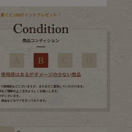
書くと100ポイントプレゼント！
商品コンディション
A
B
C
D
使用感はあるがダメージの少ない商品
すので使用感などございますが、まだまだご愛用していただけます。
事をご理解の上ご注文よろしくお願いします。
せがございます。
、検品などのケアを行っております。
XL