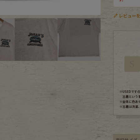
ece
レビューを
ear
す
S
※USEDで
古着という
※全体に色あ
Scarf
※古着は洗濯
表記サイズ