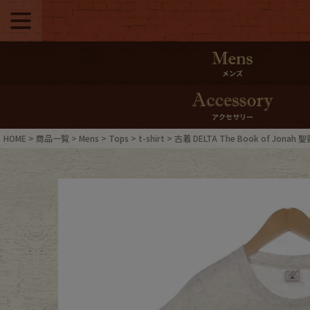
メニュー
500pt＆10％Offク
メンズ
10％0ffクーポンプ
アクセサリー
ログイン・会員登録
LINE ID
HOME
商品一覧
Mens
Tops
t-shirt
古着 DELTA The Book of Jon
お気に入り
マイペー
ご利用ガイド
Internati
店舗紹介
特集一覧
ブランドから探す
スタッフ