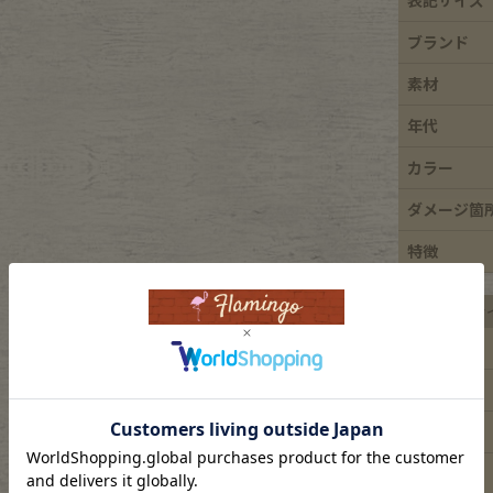
e goods
ブランド
素材
e bicycle
年代
カラー
ダメージ箇
特徴
平置き実寸サ
着丈
身幅
肩幅
袖丈