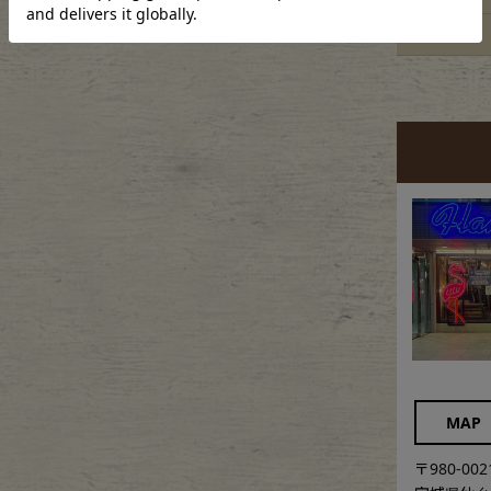
袖丈
MAP
〒980-002