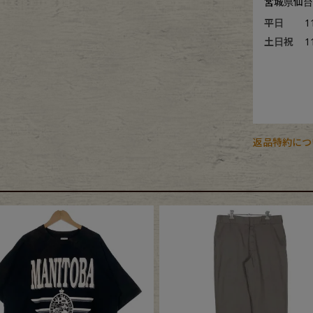
宮城県仙台市
平日
1
土日祝
1
返品特約につ