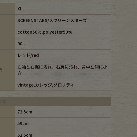
XL
SCREENSTARS/スクリーンスターズ
cotton50%,polyester50%
90s
レッド/red
右袖と右裾に汚れ、右肩に汚れ、背中左側に小
所
穴
vintage,カレッジ,ソロリティ
イズ
72.5cm
59cm
52.5cm