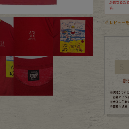
が異なるた
す。
ece
レビューを
ear
す
S
部
※USEDで
Scarf
古着という
※全体に色あ
※古着は洗濯