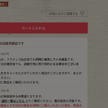
呈 ]
お気に入りに登録する
カートに入れる
台店販売商品です
について
品は、フラミンゴ仙台店でも
同時に販売している商品
です。
ご注文確定後でも、
店頭で先に売り切れとなる場合がございま
注文をキャンセルさせていただく場合がございますので、あらか
ください。
際に商品をご確認いただけます。
について
品は
仙台店からの発送
となります。
は
送料一覧はこちら
よりご確認ください。着日指定も可能です。
売商品とそれ以外の商品を同時にご購入いただいた場合、発送元