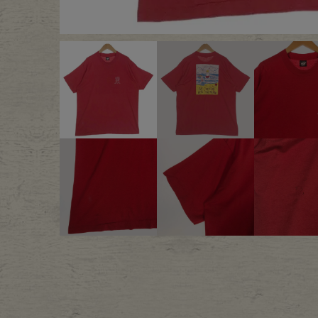
Outer
One Pi
Fafatt
Kidsw
小物・アクセサリーから探
Eye Wear
Cap
Bag
Stall・
Accessory
Shoes