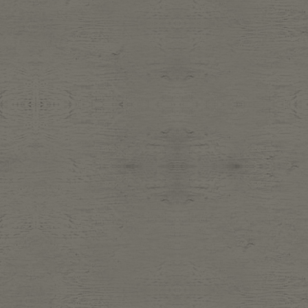
Belt
antiqu
Keyring
vintag
FAFATT