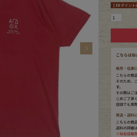
[
58
ポイント進
CK
す
Next
こちらは仙
販売・在庫
こちらの商
そのため、
す。
その際はご
じめご了承
店頭でも実
探す
発送・送料
こちらの商
送料の詳細
ms
※仙台店販