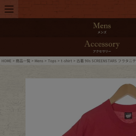
メニュー
500pt＆10％Offク
メンズ
10％0ffクーポンプ
アクセサリー
ログイン・会員登録
LINE ID
HOME
商品一覧
Mens
Tops
t-shirt
古着 90s SCREENSTARS フラ
お気に入り
マイペー
ご利用ガイド
Internati
店舗紹介
特集一覧
ブランドから探す
スタッフ