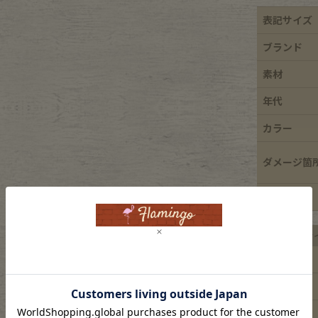
e goods
表記サイズ
ブランド
e bicycle
素材
年代
カラー
ダメージ箇
特徴
平置き実寸サ
着丈
身幅
肩幅