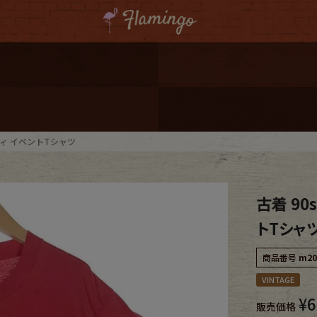
ーポンプレゼント
レゼント
連携
タニティ イベントTシャツ
ジ
古着 90
onal Shipping
トTシャ
商品番号
m20
VINTAGE
¥
6
コーディネート
販売価格