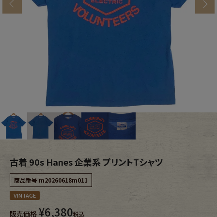
s
ブランドから探す
スタッフコーディネート
年代から探す
古着卸DOCK
メンズ商品カテゴリーから探す
Tops
Outer
Bottoms
Fafatt
レディース商品カテゴリーから探す
古着 90s Hanes 企業系 プリントTシャツ
商品番号
m20260618m011
Tops
Bottoms
VINTAGE
¥
6,380
販売価格
Outer
One Piece
税込