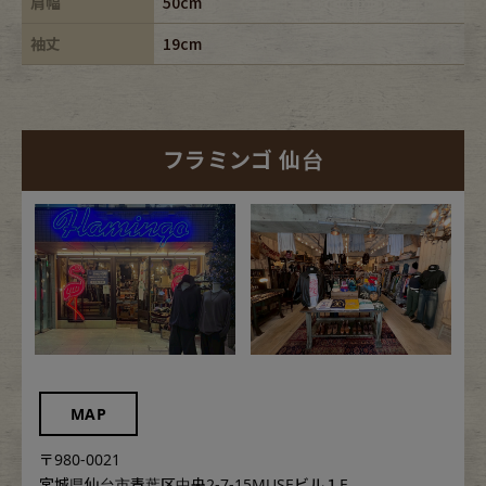
肩幅
50cm
袖丈
19cm
フラミンゴ 仙台
MAP
〒980-0021
宮城県仙台市青葉区中央2-7-15MUSEビル１F