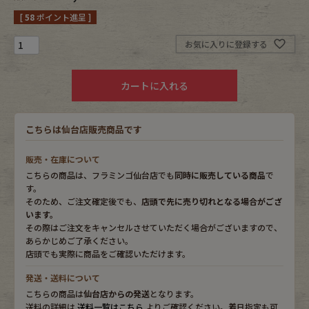
[
58
ポイント進呈 ]
Fafatt
Kidswear
お気に入りに登録する
小物・アクセサリーから探す
カートに入れる
Eye Wear
Cap
こちらは仙台店販売商品です
Bag
Stall・Scarf
販売・在庫について
こちらの商品は、フラミンゴ仙台店でも
同時に販売している商品
で
Accessory
Shoes
す。
そのため、ご注文確定後でも、
店頭で先に売り切れとなる場合がござ
います。
Belt
antique goods
その際はご注文をキャンセルさせていただく場合がございますので、
あらかじめご了承ください。
店頭でも実際に商品をご確認いただけます。
Keyring
vintage bicycle
発送・送料について
FAFATT
こちらの商品は
仙台店からの発送
となります。
送料の詳細は
送料一覧はこちら
よりご確認ください。着日指定も可