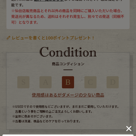
能です。
※仙台店販売商品とそれ以外の商品を同時にご購入いただいた場合、
発送元が異なるため、送料はそれぞれ発生し、別々での発送（同梱不
可）となります。
レビューを書くと100ポイントプレゼント！
商品コンディション
S
A
B
C
D
使用感はあるがダメージの少ない商品
※USEDですので使用感などございますが、まだまだご愛用していただけます。
古着という事をご理解の上ご注文よろしくお願いします。
※全体に色あせがございます。
※古着は洗濯、検品などのケアを行っております。