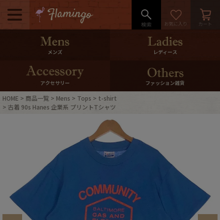
メニュー
500pt＆10％Offクーポンプレゼン
メンズ
レディース
ト
10％0ffクーポンプレゼント
アクセサリー
ファッション雑貨
HOME
商品一覧
Mens
Tops
t-shirt
ログイン・会員登録
LINE ID連携
古着 90s Hanes 企業系 プリントTシャツ
お気に入り
マイページ
ご利用ガイド
International Shipping
店舗紹介
特集一覧