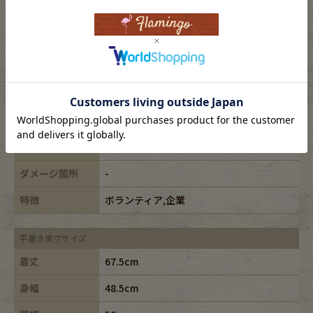
表記サイズ
L
ブランド
Hanes/ヘインズ
素材
cotton50%,polyester50%
年代
90s
カラー
ブルー/blue
ダメージ箇所
-
特徴
ボランティア,企業
平置き実寸サイズ
着丈
67.5cm
身幅
48.5cm